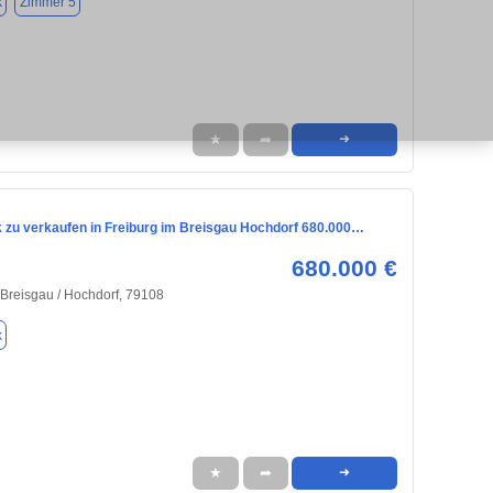
k
Zimmer 5
★
➦
➜
 zu verkaufen in Freiburg im Breisgau Hochdorf 680.000…
680.000 €
 Breisgau / Hochdorf, 79108
k
★
➦
➜