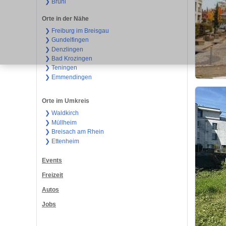
❯ Brühl
Orte in der Nähe
❯ Freiburg im Breisgau
❯ Gundelfingen
❯ Denzlingen
❯ Bad Krozingen
❯ Teningen
❯ Emmendingen
Orte im Umkreis
❯ Waldkirch
❯ Müllheim
❯ Breisach am Rhein
❯ Ettenheim
Events
Freizeit
Autos
Jobs