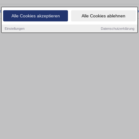
onnten wir derzeit keine passenden Objekte finden. Schauen Sie bald wieder vo
Alle Cookies akzeptieren
Alle Cookies ablehnen
Einstellungen
Datenschutzerklärung