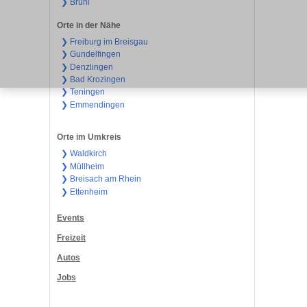
❯ Brühl
Orte in der Nähe
❯ Freiburg im Breisgau
❯ Gundelfingen
❯ Denzlingen
❯ Bad Krozingen
❯ Teningen
❯ Emmendingen
Orte im Umkreis
❯ Waldkirch
❯ Müllheim
❯ Breisach am Rhein
❯ Ettenheim
Events
Freizeit
Autos
Jobs