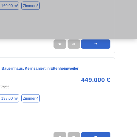
. 160,00 m²
Zimmer 5
★
➦
➜
 Bauernhaus, Kernsaniert in Ettenheimweiler
449.000 €
 77955
. 138,00 m²
Zimmer 4
★
➦
➜