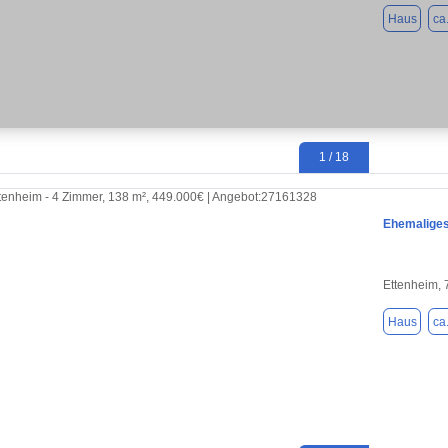
Haus
ca
1 / 18
Ehemaliges
Ettenheim,
Haus
ca