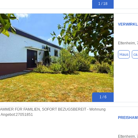
1 / 18
VERWIRKL
Ettenheim,
Haus
ca
1 / 6
PREISHAM
Ettenheim,