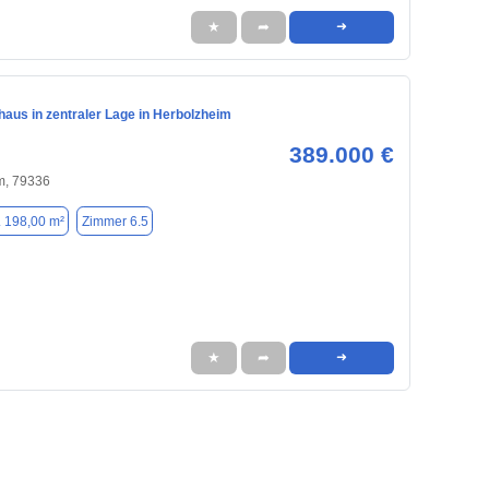
★
➦
➜
haus in zentraler Lage in Herbolzheim
389.000 €
m, 79336
. 198,00 m²
Zimmer 6.5
★
➦
➜