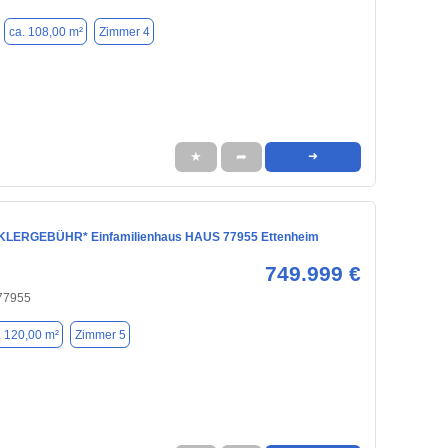
ca. 108,00 m²
Zimmer 4
★
➦
➜
LERGEBÜHR* Einfamilienhaus HAUS 77955 Ettenheim
749.999 €
 77955
. 120,00 m²
Zimmer 5