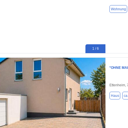
Wohnung
1 / 6
*OHNE MAK
Ettenheim,
Haus
ca