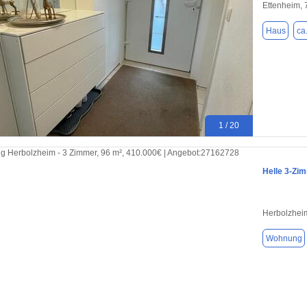
Ettenheim,
Haus
ca
1 / 20
Helle 3-Zi
Herbolzhei
Wohnung