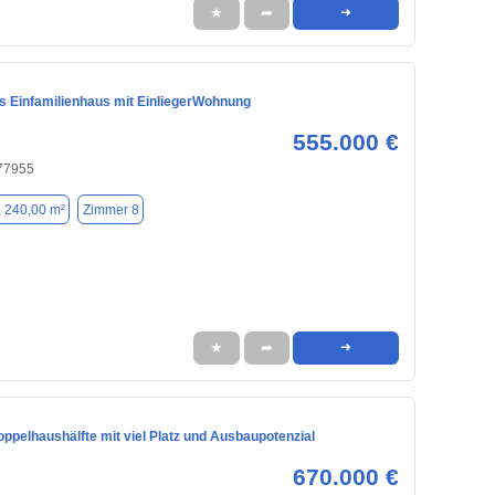
★
➦
➜
 Einfamilienhaus mit EinliegerWohnung
555.000 €
 77955
. 240,00 m²
Zimmer 8
★
➦
➜
ppelhaushälfte mit viel Platz und Ausbaupotenzial
670.000 €