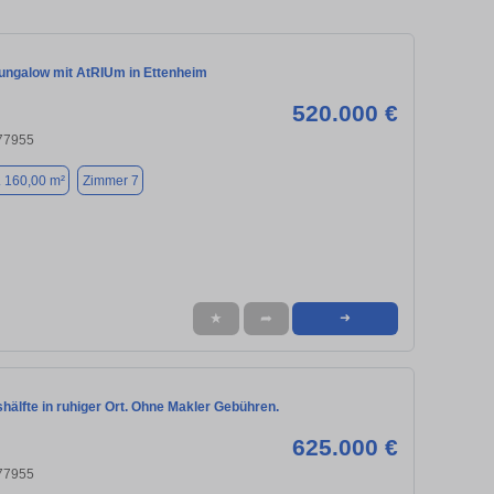
ungalow mit AtRIUm in Ettenheim
520.000 €
 77955
. 160,00 m²
Zimmer 7
★
➦
➜
älfte in ruhiger Ort. Ohne Makler Gebühren.
625.000 €
 77955