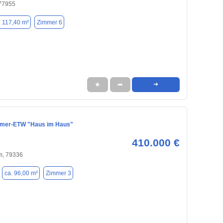
 77955
. 117,40 m²
Zimmer 6
★
➦
➜
mmer-ETW "Haus im Haus"
410.000 €
m, 79336
ca. 96,00 m²
Zimmer 3