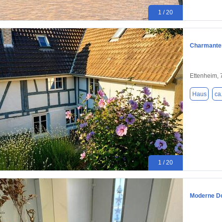
1 / 20
Charmantes
Ettenheim,
Haus
ca
1 / 20
Moderne Do