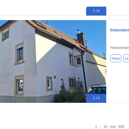
1 / 8
Einfamilien
Herbolzhei
Haus
ca
1 / 3
1 - 10 von 500