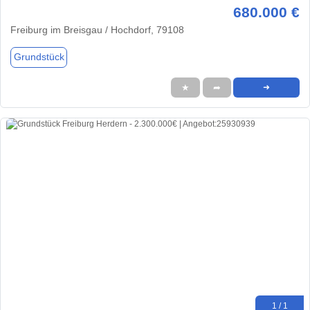
680.000 €
Freiburg im Breisgau / Hochdorf, 79108
Grundstück
★
➦
➜
1 / 1