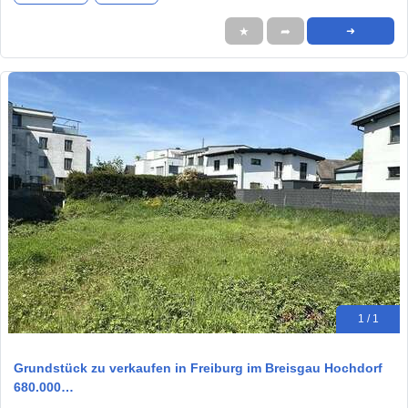
★
➦
➜
1 / 1
Grundstück zu verkaufen in Freiburg im Breisgau Hochdorf
680.000…