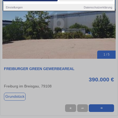
Einstellungen
Datenschutzerklärung
1 / 5
FREIBURGER GREEN GEWERBEAREAL
390.000 €
Freiburg im Breisgau, 79108
Grundstück
★
➦
➜