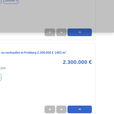
k
Zimmer 5
★
➦
➜
zu verkaufen in Freiburg 2.300.000 € 1493 m²
2.300.000 €
9104
k
★
➦
➜