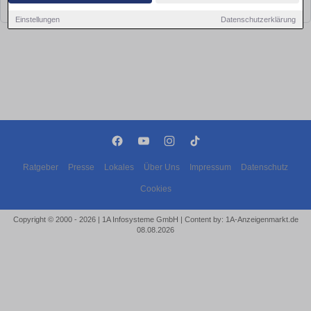
bald wieder vorbei!
Einstellungen
Datenschutzerklärung
Ratgeber
Presse
Lokales
Über Uns
Impressum
Datenschutz
Cookies
Copyright © 2000 - 2026 | 1A Infosysteme GmbH | Content by: 1A-Anzeigenmarkt.de
08.08.2026