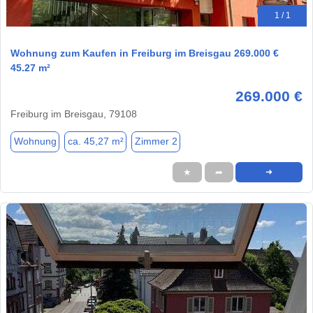
1 / 1
Wohnung zum Kaufen in Freiburg im Breisgau 269.000 €
45.27 m²
269.000 €
Freiburg im Breisgau, 79108
Wohnung
ca. 45,27 m²
Zimmer 2
★
➦
➜