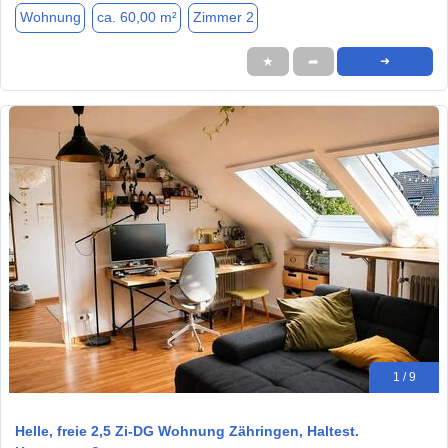
Wohnung
ca. 60,00 m²
Zimmer 2
★
➦
➜
1 / 9
Helle, freie 2,5 Zi-DG Wohnung Zähringen, Haltest.