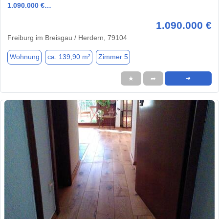
1.090.000 €…
1.090.000 €
Freiburg im Breisgau / Herdern, 79104
Wohnung
ca. 139,90 m²
Zimmer 5
★
➦
➜