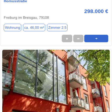
Hornusstraße
298.000 €
Freiburg im Breisgau, 79108
Wohnung
ca. 46,00 m²
Zimmer 2.5
★
➦
➜