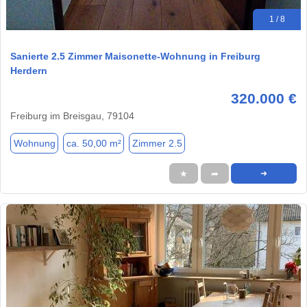
1 / 8
Sanierte 2.5 Zimmer Maisonette-Wohnung in Freiburg
Herdern
320.000 €
Freiburg im Breisgau, 79104
Wohnung
ca. 50,00 m²
Zimmer 2.5
★
➦
➜