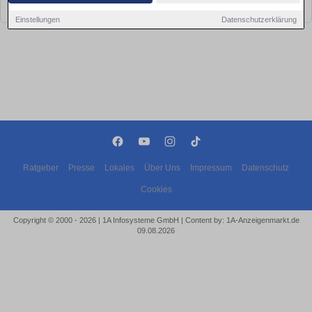
bald wieder vorbei!
Einstellungen
Datenschutzerklärung
Ratgeber
Presse
Lokales
Über Uns
Impressum
Datenschutz
Cookies
Copyright © 2000 - 2026 | 1A Infosysteme GmbH | Content by: 1A-Anzeigenmarkt.de
09.08.2026