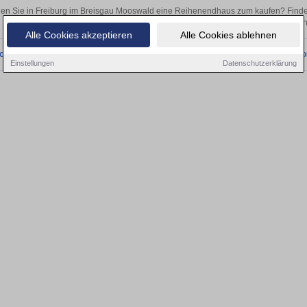
en Sie in Freiburg im Breisgau Mooswald eine Reihenendhaus zum kaufen? Finde
ob als Kapitalanlage oder zur Vermietung – hier finden Sie Ihre Immobilie 
Alle Cookies akzeptieren
Alle Cookies ablehnen
onnten wir derzeit keine passenden Objekte finden. Schauen Sie bald wieder vo
Einstellungen
Datenschutzerklärung