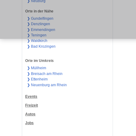
❯ Neuburg
Orte in der Nähe
❯ Gundelfingen
❯ Denzlingen
❯ Emmendingen
❯ Teningen
❯ Waldkirch
❯ Bad Krozingen
Orte im Umkreis
❯ Müllheim
❯ Breisach am Rhein
❯ Ettenheim
❯ Neuenburg am Rhein
Events
Freizeit
Autos
Jobs