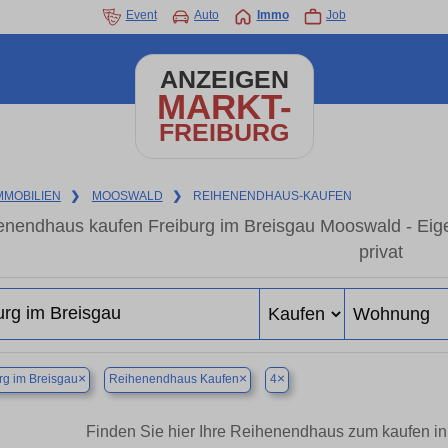
Event
Auto
Immo
Job
ANZEIGEN
MARKT-
FREIBURG
MMOBILIEN
❯
MOOSWALD
❯
REIHENENDHAUS-KAUFEN
enendhaus kaufen Freiburg im Breisgau Mooswald - Eig
privat
×
×
×
rg im Breisgau
Reihenendhaus Kaufen
4
Finden Sie hier Ihre Reihenendhaus zum kaufen i