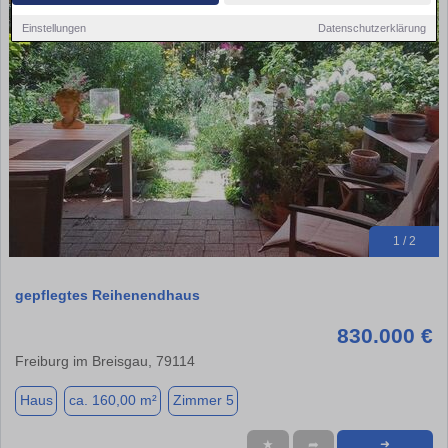
Einstellungen
Datenschutzerklärung
1 / 2
gepflegtes Reihenendhaus
830.000 €
Freiburg im Breisgau, 79114
Haus
ca. 160,00 m²
Zimmer 5
★
➦
➜