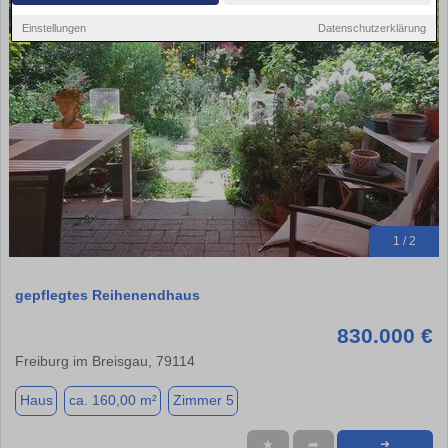
Einstellungen
Datenschutzerklärung
1 / 2
gepflegtes Reihenendhaus
830.000 €
Freiburg im Breisgau, 79114
Haus
ca. 160,00 m²
Zimmer 5
★
➦
➜