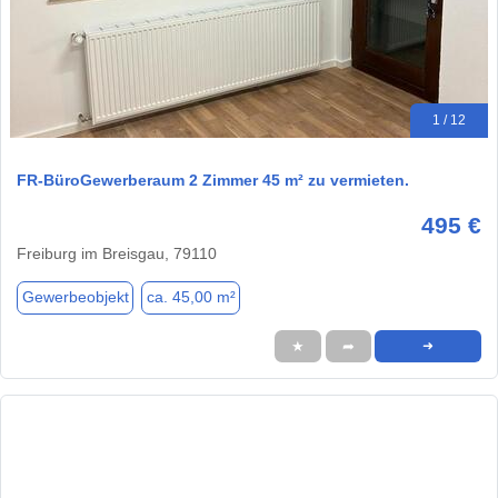
1 / 12
FR-BüroGewerberaum 2 Zimmer 45 m² zu vermieten.
495 €
Freiburg im Breisgau, 79110
Gewerbeobjekt
ca. 45,00 m²
★
➦
➜