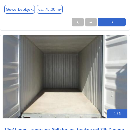
Gewerbeobjekt
ca. 75,00 m²
★
➦
➜
1 / 6
14m² Lager, Lagerraum, Selfstorage, trocken mit 24h Zugang