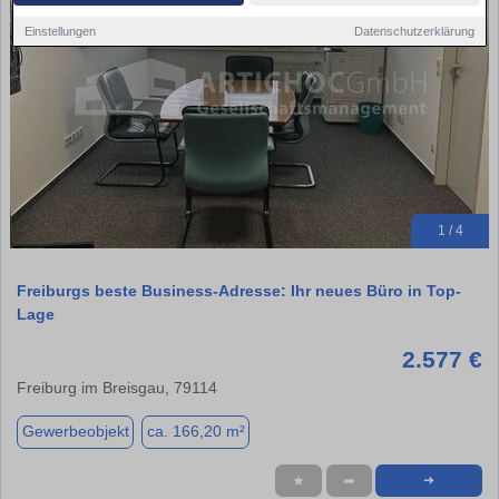
Einstellungen
Datenschutzerklärung
1 / 4
Freiburgs beste Business-Adresse: Ihr neues Büro in Top-
Lage
2.577 €
Freiburg im Breisgau, 79114
Gewerbeobjekt
ca. 166,20 m²
★
➦
➜