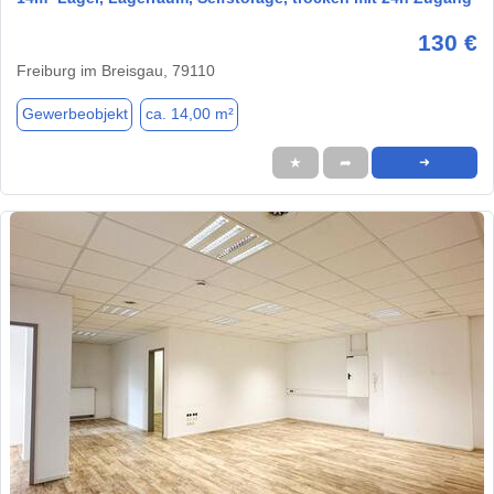
130 €
Freiburg im Breisgau, 79110
Gewerbeobjekt
ca. 14,00 m²
★
➦
➜