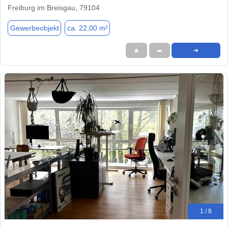
Freiburg im Breisgau, 79104
Gewerbeobjekt
ca. 22,00 m²
★
➦
➜
1 / 8