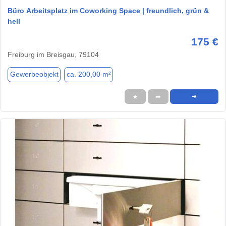
Büro Arbeitsplatz im Coworking Space | freundlich, grün &
hell
175 €
Freiburg im Breisgau, 79104
Gewerbeobjekt
ca. 200,00 m²
★
➦
➜