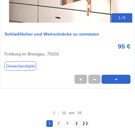
1 / 9
Schließfächer und Wertschränke zu vermieten
95 €
Freiburg im Breisgau, 79102
Gewerbeobjekt
★
➦
➜
1 - 10 von 26
1
2
3
❯
❯❯