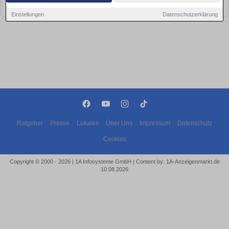
bald wieder vorbei!
Einstellungen
Datenschutzerklärung
Ratgeber
Presse
Lokales
Über Uns
Impressum
Datenschutz
Cookies
Copyright © 2000 - 2026 | 1A Infosysteme GmbH | Content by: 1A-Anzeigenmarkt.de
10.08.2026