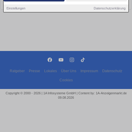
bald wieder vorbei!
Einstellungen
Datenschutzerklärung
Ratgeber
Presse
Lokales
Über Uns
Impressum
Datenschutz
Cookies
Copyright © 2000 - 2026 | 1A Infosysteme GmbH | Content by: 1A-Anzeigenmarkt.de
09.08.2026