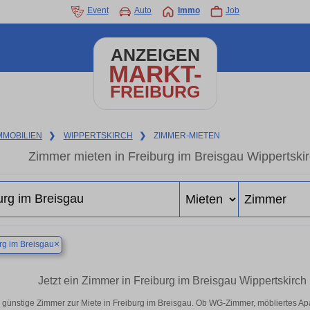
Event
Auto
Immo
Job
ANZEIGEN
MARKT-
FREIBURG
MMOBILIEN
❯
WIPPERTSKIRCH
❯
ZIMMER-MIETEN
Zimmer mieten in Freiburg im Breisgau Wippertskir
×
rg im Breisgau
Jetzt ein Zimmer in Freiburg im Breisgau Wippertskirc
 günstige Zimmer zur Miete in Freiburg im Breisgau. Ob WG-Zimmer, möbliertes A