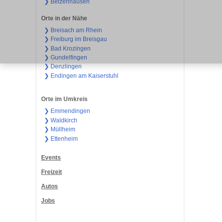
❯ Betzenhausen
Orte in der Nähe
❯ Breisach am Rhein
❯ Freiburg im Breisgau
❯ Bad Krozingen
❯ Gundelfingen
❯ Denzlingen
❯ Endingen am Kaiserstuhl
Orte im Umkreis
❯ Emmendingen
❯ Waldkirch
❯ Müllheim
❯ Ettenheim
Events
Freizeit
Autos
Jobs