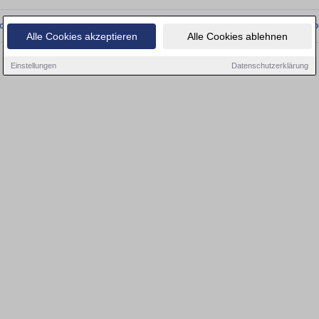
onnten wir derzeit keine passenden Objekte finden. Schauen Sie bald wieder vo
Alle Cookies akzeptieren
Alle Cookies ablehnen
Einstellungen
Datenschutzerklärung