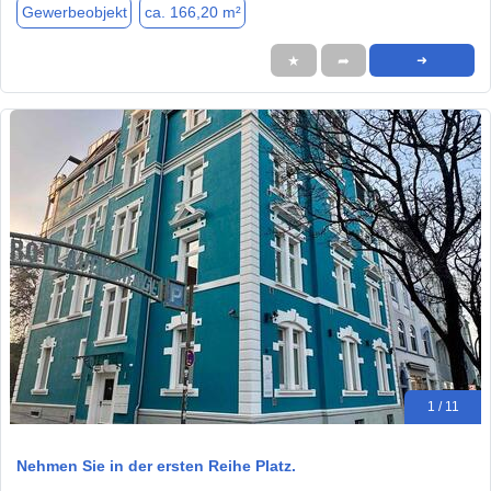
Gewerbeobjekt
ca. 166,20 m²
★
➦
➜
1 / 11
Nehmen Sie in der ersten Reihe Platz.