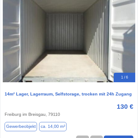
1 / 6
14m² Lager, Lagerraum, Selfstorage, trocken mit 24h Zugang
130 €
Freiburg im Breisgau, 79110
Gewerbeobjekt
ca. 14,00 m²