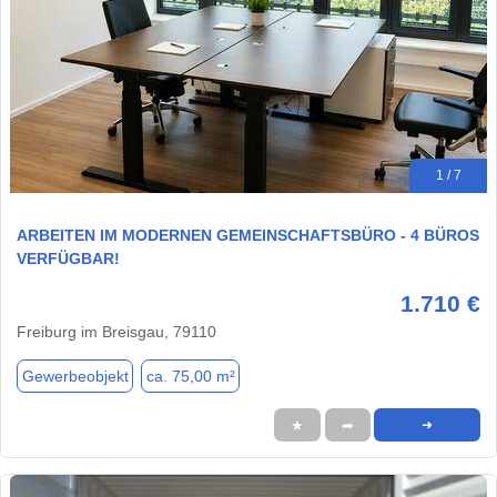
1 / 7
ARBEITEN IM MODERNEN GEMEINSCHAFTSBÜRO - 4 BÜROS
VERFÜGBAR!
1.710 €
Freiburg im Breisgau, 79110
Gewerbeobjekt
ca. 75,00 m²
★
➦
➜