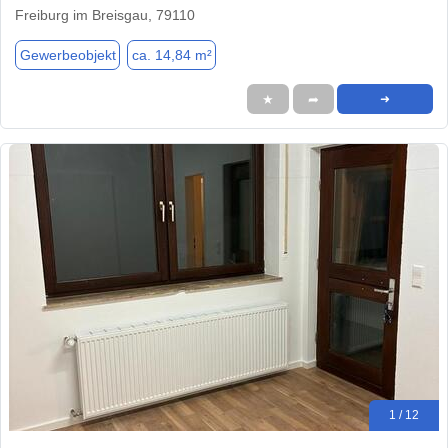
Freiburg im Breisgau, 79110
Gewerbeobjekt
ca. 14,84 m²
★
➦
➜
1 / 12