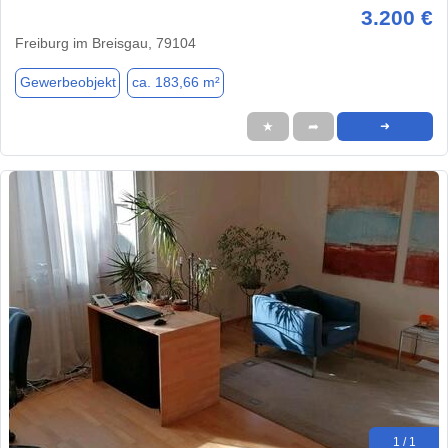
3.200 €
Freiburg im Breisgau, 79104
Gewerbeobjekt
ca. 183,66 m²
★
➦
➜
1 / 1