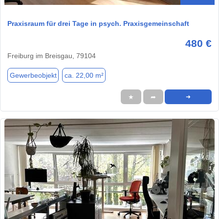
Praxisraum für drei Tage in psych. Praxisgemeinschaft
480 €
Freiburg im Breisgau, 79104
Gewerbeobjekt
ca. 22,00 m²
★
➦
➜