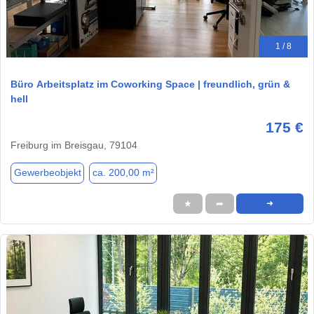
1 / 8
Büro Arbeitsplatz im Coworking Space | freundlich, grün &
hell
175 €
Freiburg im Breisgau, 79104
Gewerbeobjekt
ca. 200,00 m²
★
➦
➜