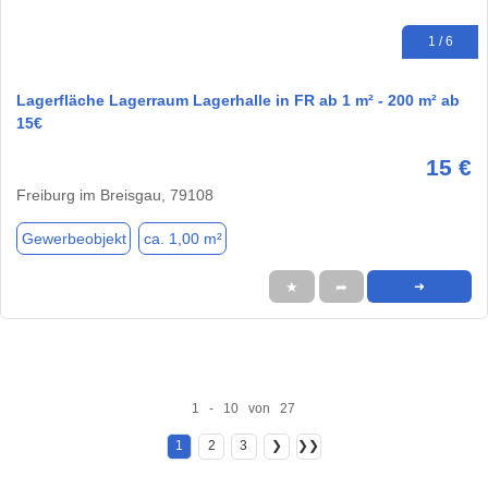
1 / 6
Lagerfläche Lagerraum Lagerhalle in FR ab 1 m² - 200 m² ab
15€
15 €
Freiburg im Breisgau, 79108
Gewerbeobjekt
ca. 1,00 m²
★
➦
➜
1 - 10 von 27
1
2
3
❯
❯❯