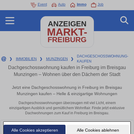
Event
Auto
Immo
Job
ANZEIGEN
MARKT-
FREIBURG
DACHGESCHOSSWOHNUNG-
❯
IMMOBILIEN
❯
MUNZINGEN
❯
KAUFEN
Dachgeschosswohnung kaufen in Freiburg im Breisgau
Munzingen – Wohnen über den Dächern der Stadt
Jetzt eine Dachgeschosswohnung in Freiburg im Breisgau
Munzingen kaufen – Helle & einzigartige Wohnungen
Dachgeschosswohnungen überzeugen mit viel Licht, einem
einzigartigen Ausblick und gemütlichem Wohnflair. Finde jetzt exklusive
Dachwohnungen zum Kauf in Freiburg im Breisgau.
Leider konnten wir derzeit keine passenden Objekte finden. Schauen Sie
Alle Cookies akzeptieren
Alle Cookies ablehnen
bald wieder vorbei!