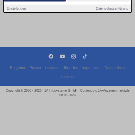
Einstellungen
Datenschutzerklärung
Ratgeber
Presse
Lokales
Über Uns
Impressum
Datenschutz
Cookies
Copyright © 2000 - 2026 | 1A Infosysteme GmbH | Content by: 1A-Anzeigenmarkt.de
08.08.2026