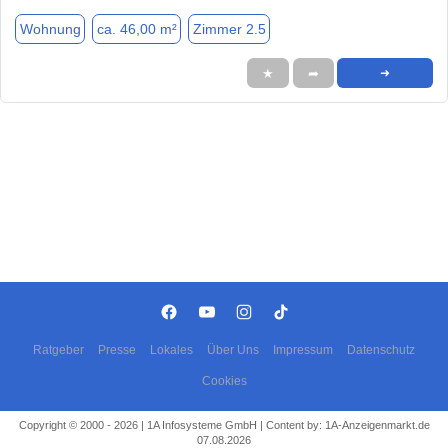
Wohnung
ca. 46,00 m²
Zimmer 2.5
★
➦
➜
Ratgeber
Presse
Lokales
Über Uns
Impressum
Datenschutz
Cookies
Copyright © 2000 - 2026 | 1A Infosysteme GmbH | Content by: 1A-Anzeigenmarkt.de
07.08.2026