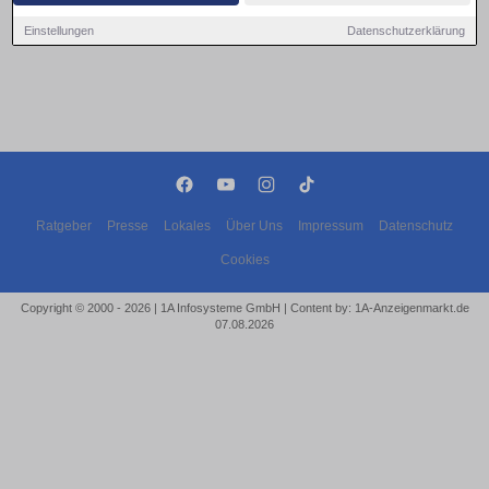
Einstellungen
Datenschutzerklärung
Ratgeber
Presse
Lokales
Über Uns
Impressum
Datenschutz
Cookies
Copyright © 2000 - 2026 | 1A Infosysteme GmbH | Content by: 1A-Anzeigenmarkt.de
07.08.2026