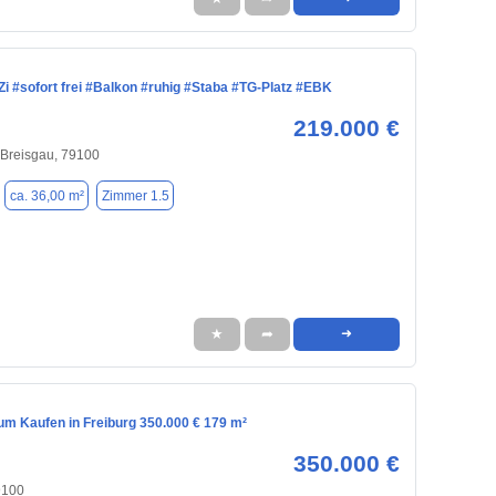
Zi #sofort frei #Balkon #ruhig #Staba #TG-Platz #EBK
219.000 €
 Breisgau, 79100
ca. 36,00 m²
Zimmer 1.5
★
➦
➜
m Kaufen in Freiburg 350.000 € 179 m²
350.000 €
9100