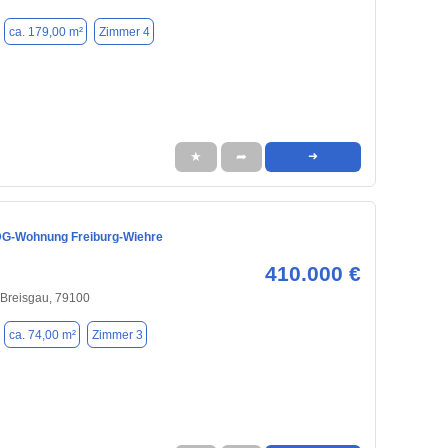
ca. 179,00 m²
Zimmer 4
★
➦
➜
DG-Wohnung Freiburg-Wiehre
410.000 €
 Breisgau, 79100
ca. 74,00 m²
Zimmer 3