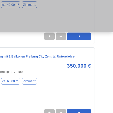
ca. 42,00 m²
Zimmer 1
★
➦
➜
g mit 2 Balkonen Freiburg City Zentrtal Unterwiehre
350.000 €
 Breisgau, 79100
ca. 60,00 m²
Zimmer 2
★
➦
➜