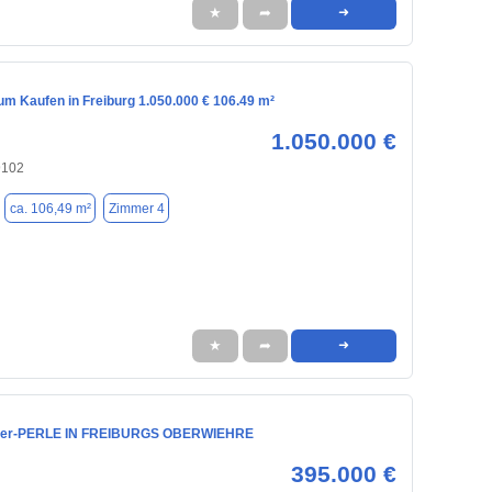
★
➦
➜
m Kaufen in Freiburg 1.050.000 € 106.49 m²
1.050.000 €
9102
ca. 106,49 m²
Zimmer 4
★
➦
➜
er-PERLE IN FREIBURGS OBERWIEHRE
395.000 €