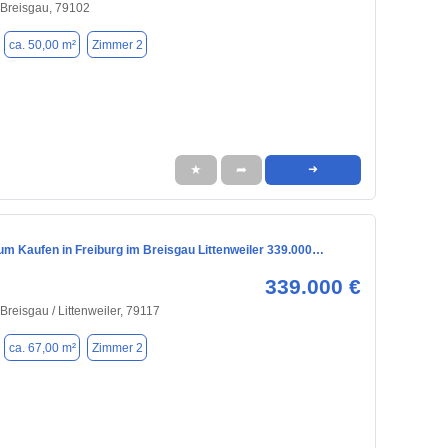
 Breisgau, 79102
ca. 50,00 m²
Zimmer 2
★
➦
➜
m Kaufen in Freiburg im Breisgau Littenweiler 339.000…
339.000 €
Breisgau / Littenweiler, 79117
ca. 67,00 m²
Zimmer 2