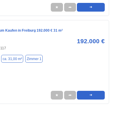
★
➦
➜
m Kaufen in Freiburg 192.000 € 31 m²
192.000 €
9117
ca. 31,00 m²
Zimmer 1
★
➦
➜