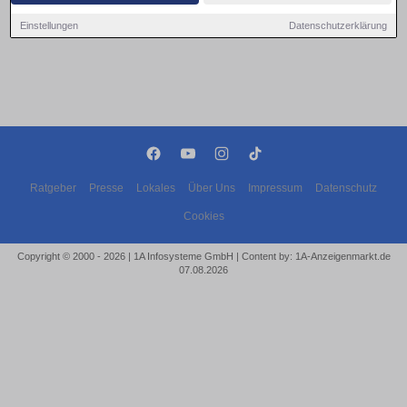
Einstellungen
Datenschutzerklärung
Ratgeber
Presse
Lokales
Über Uns
Impressum
Datenschutz
Cookies
Copyright © 2000 - 2026 | 1A Infosysteme GmbH | Content by: 1A-Anzeigenmarkt.de
07.08.2026