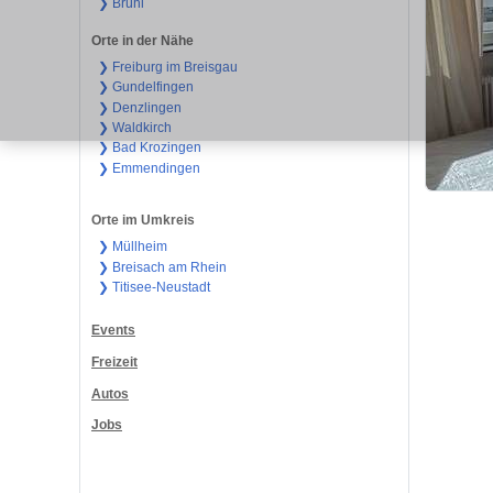
❯ Brühl
Orte in der Nähe
❯ Freiburg im Breisgau
❯ Gundelfingen
❯ Denzlingen
❯ Waldkirch
❯ Bad Krozingen
❯ Emmendingen
Orte im Umkreis
❯ Müllheim
❯ Breisach am Rhein
❯ Titisee-Neustadt
Events
Freizeit
Autos
Jobs