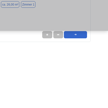
ca. 26,00 m²
Zimmer 1
★
➦
➜