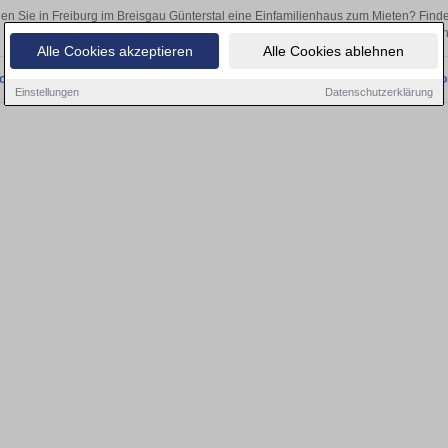
en Sie in Freiburg im Breisgau Günterstal eine Einfamilienhaus zum Mieten? Fin
ob als Kapitalanlage oder zur Vermietung – hier finden Sie Ihre Immobilie i
Alle Cookies akzeptieren
Alle Cookies ablehnen
onnten wir derzeit keine passenden Objekte finden. Schauen Sie bald wieder vo
Einstellungen
Datenschutzerklärung