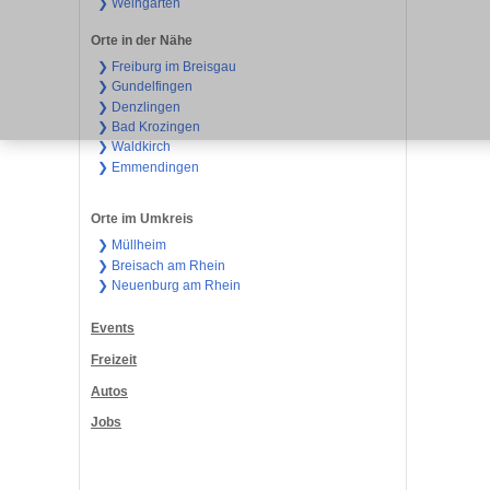
❯ Weingarten
Orte in der Nähe
❯ Freiburg im Breisgau
❯ Gundelfingen
❯ Denzlingen
❯ Bad Krozingen
❯ Waldkirch
❯ Emmendingen
Orte im Umkreis
❯ Müllheim
❯ Breisach am Rhein
❯ Neuenburg am Rhein
Events
Freizeit
Autos
Jobs