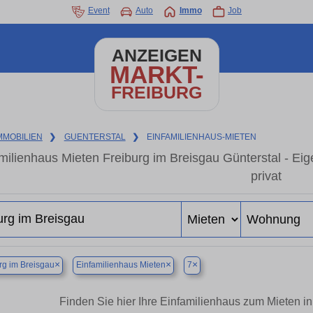
Event
Auto
Immo
Job
ANZEIGEN
MARKT-
FREIBURG
MMOBILIEN
❯
GUENTERSTAL
❯
EINFAMILIENHAUS-MIETEN
milienhaus Mieten Freiburg im Breisgau Günterstal - E
privat
×
×
×
rg im Breisgau
Einfamilienhaus Mieten
7
Finden Sie hier Ihre Einfamilienhaus zum Mieten in