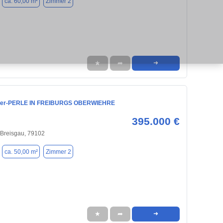
ca. 60,00 m²
Zimmer 2
★
➦
➜
er-PERLE IN FREIBURGS OBERWIEHRE
395.000 €
 Breisgau, 79102
ca. 50,00 m²
Zimmer 2
★
➦
➜