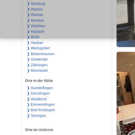
❯ Neuburg
❯ Wiehre
❯ Oberau
❯ Herdern
❯ Waldsee
❯ Haslach
❯ Brühl
❯ Vauban
❯ Weingarten
❯ Betzenhausen
❯ Günterstal
❯ Zähringen
❯ Mooswald
Orte in der Nähe
❯ Gundelfingen
❯ Denzlingen
❯ Waldkirch
❯ Emmendingen
❯ Bad Krozingen
❯ Teningen
Orte im Umkreis