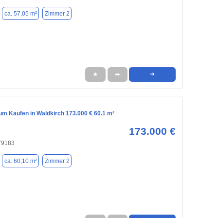
ca. 57,05 m²
Zimmer 2
★
➦
➜
m Kaufen in Waldkirch 173.000 € 60.1 m²
173.000 €
 79183
ca. 60,10 m²
Zimmer 2