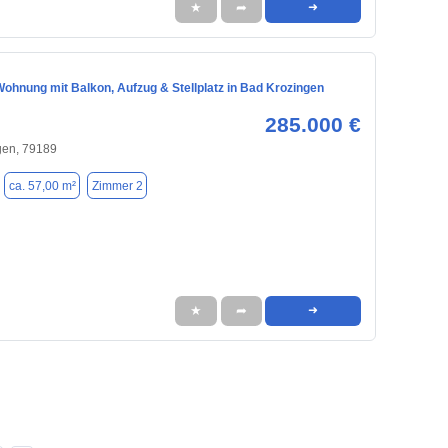
★
➦
➜
ohnung mit Balkon, Aufzug & Stellplatz in Bad Krozingen
285.000 €
gen, 79189
ca. 57,00 m²
Zimmer 2
★
➦
➜