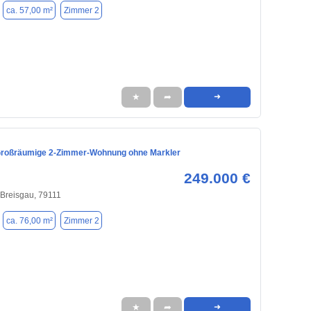
ca. 57,00 m²
Zimmer 2
★
➦
➜
roßräumige 2-Zimmer-Wohnung ohne Markler
249.000 €
 Breisgau, 79111
ca. 76,00 m²
Zimmer 2
★
➦
➜