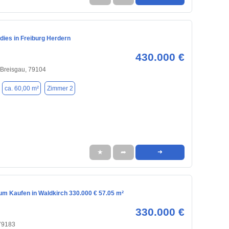
dies in Freiburg Herdern
430.000 €
 Breisgau, 79104
ca. 60,00 m²
Zimmer 2
★
➦
➜
m Kaufen in Waldkirch 330.000 € 57.05 m²
330.000 €
 79183