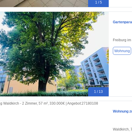
1 / 5
Gartenpara
Freiburg im
Wohnung
1 / 13
Wohnung zu
Waldkirch,