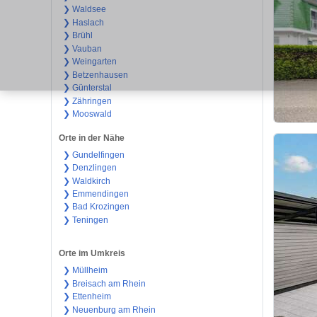
❯ Waldsee
❯ Haslach
❯ Brühl
❯ Vauban
❯ Weingarten
❯ Betzenhausen
❯ Günterstal
❯ Zähringen
❯ Mooswald
Orte in der Nähe
❯ Gundelfingen
❯ Denzlingen
❯ Waldkirch
❯ Emmendingen
❯ Bad Krozingen
❯ Teningen
Orte im Umkreis
❯ Müllheim
❯ Breisach am Rhein
❯ Ettenheim
❯ Neuenburg am Rhein