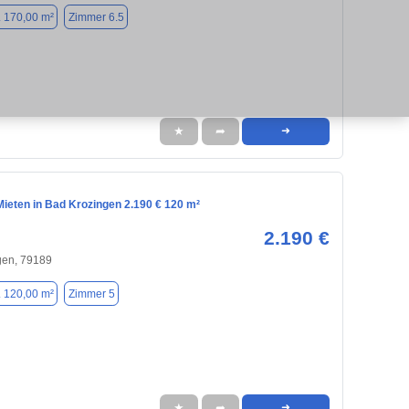
. 170,00 m²
Zimmer 6.5
★
➦
➜
ieten in Bad Krozingen 2.190 € 120 m²
2.190 €
gen, 79189
. 120,00 m²
Zimmer 5
★
➦
➜