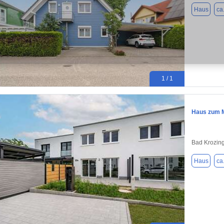
Haus
ca
1 / 1
Haus zum M
Bad Krozin
Haus
ca