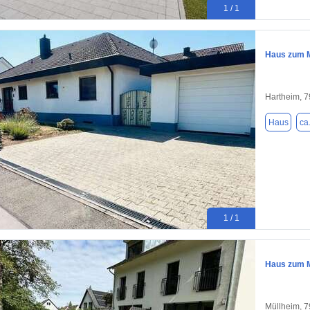
1 / 1
Haus zum M
Hartheim, 
Haus
ca
1 / 1
Haus zum M
Müllheim, 