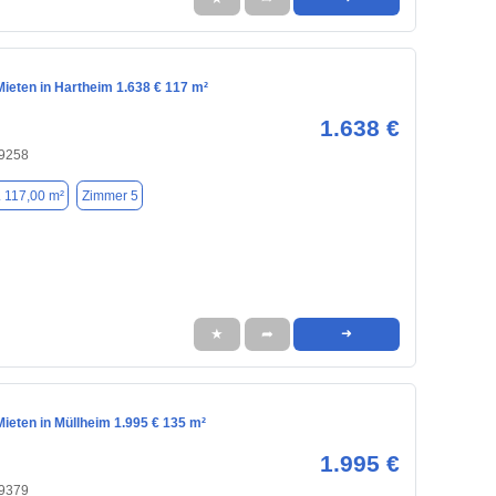
ieten in Hartheim 1.638 € 117 m²
1.638 €
79258
. 117,00 m²
Zimmer 5
★
➦
➜
ieten in Müllheim 1.995 € 135 m²
1.995 €
79379