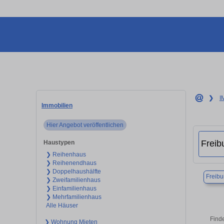
❯
I
Immobilien
Hier Angebot veröffentlichen
Haustypen
❯ Reihenhaus
❯ Reihenendhaus
❯ Doppelhaushälfte
Freibu
❯ Zweifamilienhaus
❯ Einfamilienhaus
❯ Mehrfamilienhaus
Alle Häuser
Finde
❯ Wohnung Mieten