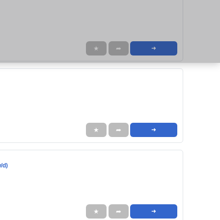
★
➦
➜
★
➦
➜
/d)
★
➦
➜