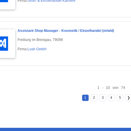
Firma:
Groß- & Einzelhandel Karriere
Assistant Shop Manager - Kosmetik / Einzelhandel (m/w/d)
Freiburg im Breisgau, 79098
Firma:
Lush GmbH
1 - 10 von 74
1
2
3
4
5
❯