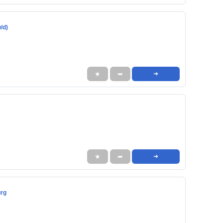
/d)
★
➦
➜
★
➦
➜
urg