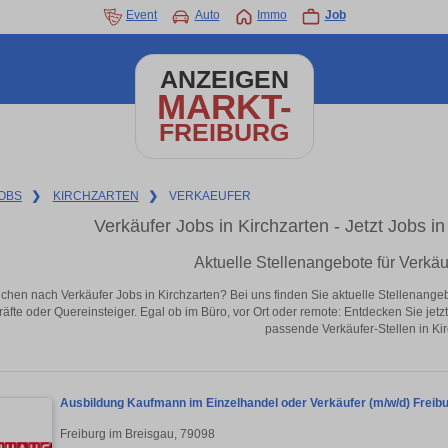
Event
Auto
Immo
Job
ANZEIGEN
MARKT-
FREIBURG
OBS
❯
KIRCHZARTEN
❯
VERKAEUFER
Verkäufer Jobs in Kirchzarten - Jetzt Jobs in
Aktuelle Stellenangebote für Verkäu
chen nach Verkäufer Jobs in Kirchzarten? Bei uns finden Sie aktuelle Stellenangebote
äfte oder Quereinsteiger. Egal ob im Büro, vor Ort oder remote: Entdecken Sie jet
passende Verkäufer-Stellen in Kir
Ausbildung Kaufmann im Einzelhandel oder Verkäufer (m/w/d) Freib
Freiburg im Breisgau, 79098