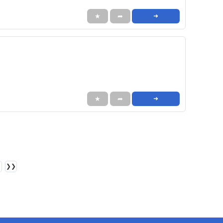
★
➦
➜
★
➦
➜
❯❯