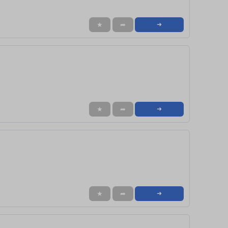
★
➦
➜
★
➦
➜
★
➦
➜