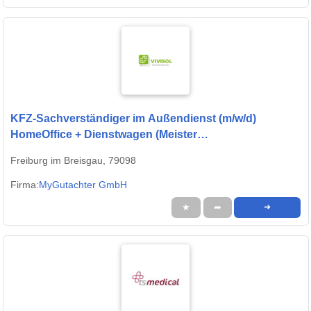
KFZ-Sachverständiger im Außendienst (m/w/d)
HomeOffice + Dienstwagen (Meister
Karosserie/Lackierer)
Freiburg im Breisgau, 79098
Firma:
MyGutachter GmbH
★
➦
➜