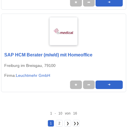
★
➦
➜
SAP HCM Berater (m/w/d) mit Homeoffice
Freiburg im Breisgau, 79100
Firma:
Leuchtmehr GmbH
★
➦
➜
1 - 10 von 16
1
2
❯
❯❯