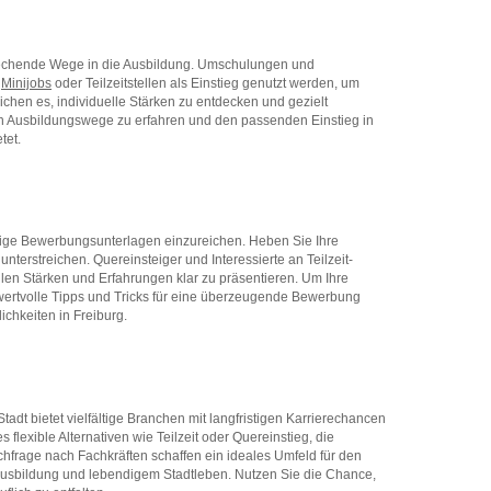
sprechende Wege in die Ausbildung. Umschulungen und
n
Minijobs
oder Teilzeitstellen als Einstieg genutzt werden, um
chen es, individuelle Stärken zu entdecken und gezielt
en Ausbildungswege zu erfahren und den passenden Einstieg in
tet.
ändige Bewerbungsunterlagen einzureichen. Heben Sie Ihre
nterstreichen. Quereinsteiger und Interessierte an Teilzeit-
llen Stärken und Erfahrungen klar zu präsentieren. Um Ihre
ertvolle Tipps und Tricks für eine überzeugende Bewerbung
lichkeiten in Freiburg.
tadt bietet vielfältige Branchen mit langfristigen Karrierechancen
flexible Alternativen wie Teilzeit oder Quereinstieg, die
hfrage nach Fachkräften schaffen ein ideales Umfeld für den
 Ausbildung und lebendigem Stadtleben. Nutzen Sie die Chance,