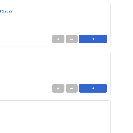
rg 2027
★
➦
➜
★
➦
➜