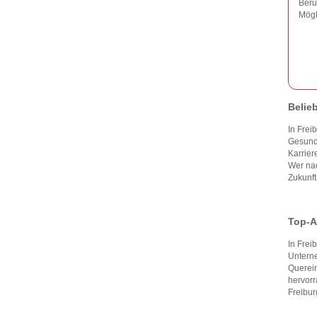
Beru
Mögl
Belie
In Frei
Gesundh
Karrie
Wer nac
Zukunft
Top-A
In Fre
Unterne
Querein
hervorr
Freibur