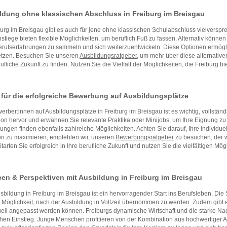
ldung ohne klassischen Abschluss in Freiburg im Breisgau
burg im Breisgau gibt es auch für jene ohne klassischen Schulabschluss vielver
stiege bieten flexible Möglichkeiten, um beruflich Fuß zu fassen. Alternativ könne
erufserfahrungen zu sammeln und sich weiterzuentwickeln. Diese Optionen ermögli
etzen. Besuchen Sie unseren
Ausbildungsratgeber
, um mehr über diese alternativ
rufliche Zukunft zu finden. Nutzen Sie die Vielfalt der Möglichkeiten, die Freiburg bie
 für die erfolgreiche Bewerbung auf Ausbildungsplätze
erber:innen auf Ausbildungsplätze in Freiburg im Breisgau ist es wichtig, vollst
ion hervor und erwähnen Sie relevante Praktika oder Minijobs, um Ihre Eignung zu u
ungen finden ebenfalls zahlreiche Möglichkeiten. Achten Sie darauf, Ihre individue
n zu maximieren, empfehlen wir, unseren
Bewerbungsratgeber
zu besuchen, der w
 Starten Sie erfolgreich in Ihre berufliche Zukunft und nutzen Sie die vielfältigen Mög
en & Perspektiven mit Ausbildung in Freiburg im Breisgau
sbildung in Freiburg im Breisgau ist ein hervorragender Start ins Berufsleben. Die S
 Möglichkeit, nach der Ausbildung in Vollzeit übernommen zu werden. Zudem gibt es 
uell angepasst werden können. Freiburgs dynamische Wirtschaft und die starke Nac
chen Einstieg. Junge Menschen profitieren von der Kombination aus hochwertiger