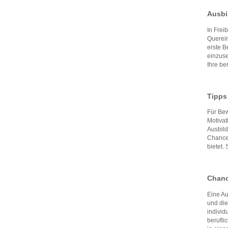
Ausbi
In Frei
Querein
erste B
einzus
Ihre be
Tipps
Für Bew
Motivat
Ausbild
Chance
bietet.
Chanc
Eine Au
und die
individ
berufli