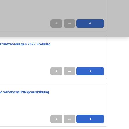
★
➦
➜
ernetze/-anlagen 2027 Freiburg
★
➦
➜
eralistische Pflegeausbildung
★
➦
➜