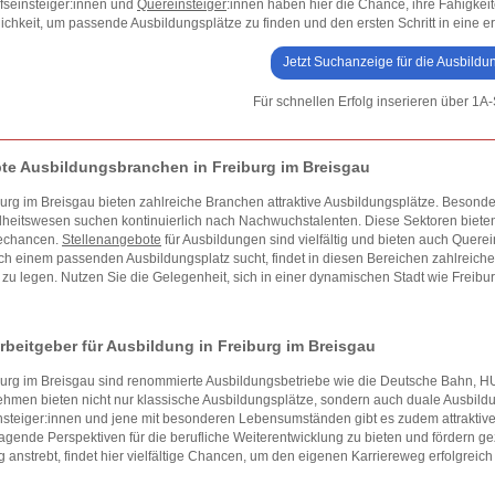
fseinsteiger:innen und
Quereinsteiger
:innen haben hier die Chance, ihre Fähigkei
ichkeit, um passende Ausbildungsplätze zu finden und den ersten Schritt in eine e
Jetzt Suchanzeige für die Ausbildu
Für schnellen Erfolg inserieren über 1A-
bte Ausbildungsbranchen in Freiburg im Breisgau
burg im Breisgau bieten zahlreiche Branchen attraktive Ausbildungsplätze. Besonde
eitswesen suchen kontinuierlich nach Nachwuchstalenten. Diese Sektoren bieten 
rechancen.
Stellenangebote
für Ausbildungen sind vielfältig und bieten auch Querei
h einem passenden Ausbildungsplatz sucht, findet in diesen Bereichen zahlreiche 
 zu legen. Nutzen Sie die Gelegenheit, sich in einer dynamischen Stadt wie Freibur
rbeitgeber für Ausbildung in Freiburg im Breisgau
iburg im Breisgau sind renommierte Ausbildungsbetriebe wie die Deutsche Bahn
hmen bieten nicht nur klassische Ausbildungsplätze, sondern auch duale Ausbildu
steiger:innen und jene mit besonderen Lebensumständen gibt es zudem attraktiv
agende Perspektiven für die berufliche Weiterentwicklung zu bieten und fördern gez
g anstrebt, findet hier vielfältige Chancen, um den eigenen Karriereweg erfolgreich