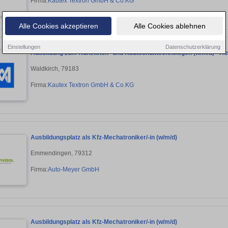
Firma:
Kautex Textron GmbH & Co.KG
Alle Cookies akzeptieren
Alle Cookies ablehnen
Einstellungen
Datenschutzerklärung
Ausbildung zum Kunststoff- und Kautschuktechnologen (w/m/d) - Au
Waldkirch, 79183
Firma:
Kautex Textron GmbH & Co.KG
Ausbildungsplatz als Kfz-Mechatroniker/-in (w/m/d)
Emmendingen, 79312
Firma:
Auto-Meyer GmbH
Ausbildungsplatz als Kfz-Mechatroniker/-in (w/m/d)