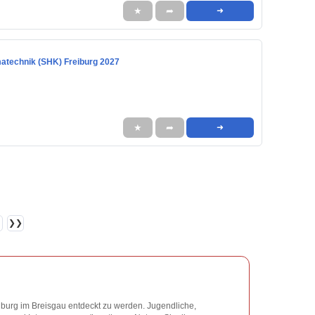
★
➦
➜
matechnik (SHK) Freiburg 2027
★
➦
➜
❯❯
reiburg im Breisgau entdeckt zu werden. Jugendliche,