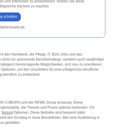
ten und Interessen zu präsentieren. Nutzen Sie diese
rfolgreiche Karriere zu machen.
ng schalten
Stellenmarkt.de.
rs das Handwerk, die Pflege, IT, Büro Jobs und das
nicht nur spannende Berufseinstiege, sondern auch langfristige
nsteigern hervorragende Möglichkeiten, sich neu zu orientieren.
Optionen, um den Grundstein für eine erfolgreiche berufliche
g beruflich zu entwickeln.
, HUK-COBURG und die REWE Group ansässig. Diese
ngsmodelle, die Theorie und Praxis optimal verbinden. Für
e
Teilzeit
-Optionen. Diese Betriebe sind bekannt dafür,
ielt den Einstieg in neue Berufsfelder. Wer eine Ausbildung in
 zu gestalten.