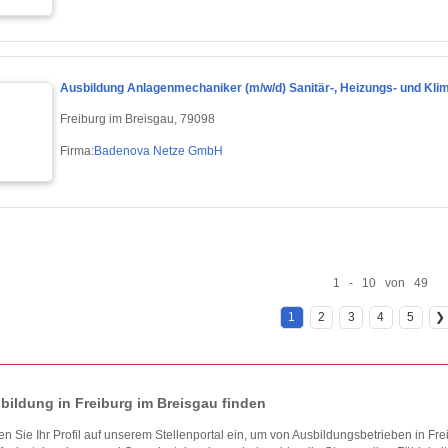
Ausbildung Anlagenmechaniker (m/w/d) Sanitär-, Heizungs- und Kli
Freiburg im Breisgau, 79098
Firma:
Badenova Netze GmbH
1 - 10 von 49
1
2
3
4
5
❯
bildung in Freiburg im Breisgau finden
len Sie Ihr Profil auf unserem Stellenportal ein, um von Ausbildungsbetrieben in F