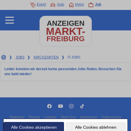
Event
Auto
Immo
Job
ANZEIGEN
MARKT-
FREIBURG
❯
JOBS
❯
KIRCHZARTEN
❯
IT-JOBS
Leider konnten wir derzeit keine passenden Jobs finden. Besuchen Sie
uns bald wieder!
Ratgeber
Presse
Lokales
Über Uns
Impressum
Datenschutz
Cookies
Alle Cookies akzeptieren
Alle Cookies ablehnen