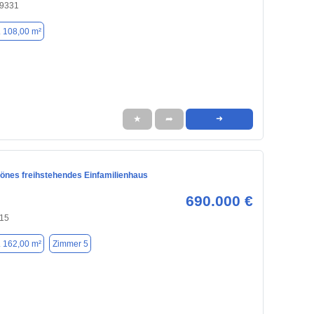
79331
. 108,00 m²
★
➦
➜
nes freihstehendes Einfamilienhaus
690.000 €
215
. 162,00 m²
Zimmer 5