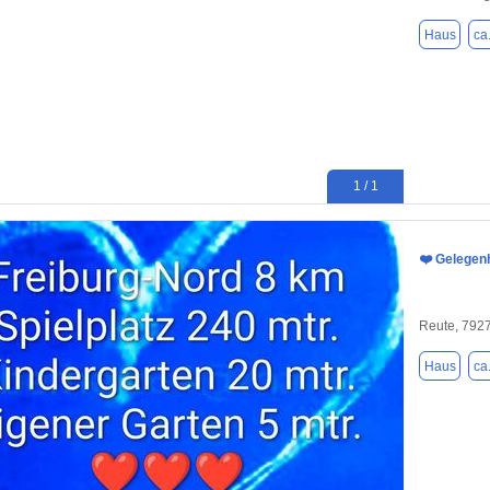
Haus
ca
1 / 1
❤️ Gelegenh
Reute, 792
Haus
ca