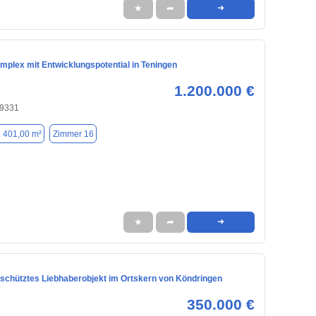
★
➦
➜
plex mit Entwicklungspotential in Teningen
1.200.000 €
79331
. 401,00 m²
Zimmer 16
★
➦
➜
chütztes Liebhaberobjekt im Ortskern von Köndringen
350.000 €