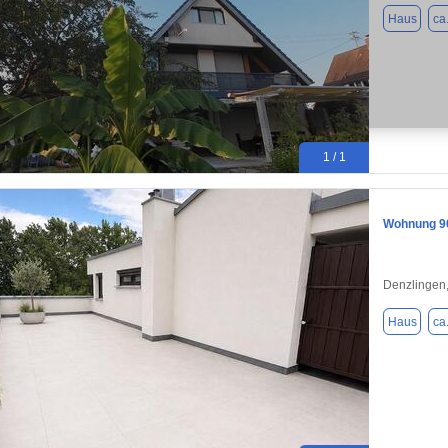
Haus
ca
1 / 1
Wohnung 90
Denzlingen
Haus
ca