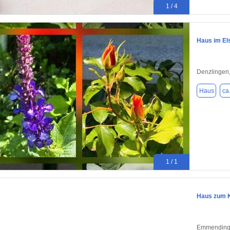
1 / 4
Haus im El
Denzlingen
Haus
ca
1 / 1
Haus zum K
Emmending