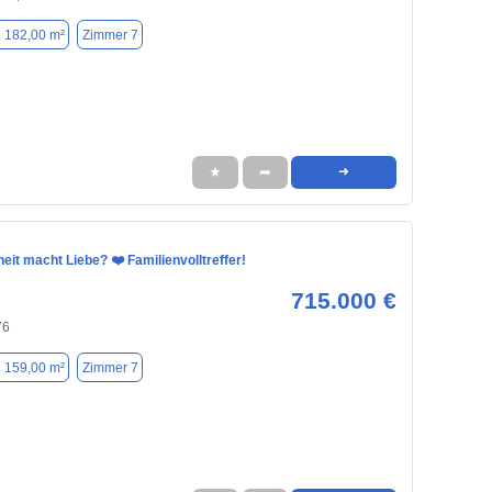
. 182,00 m²
Zimmer 7
★
➦
➜
eit macht Liebe? ❤️ Familienvolltreffer!
715.000 €
76
. 159,00 m²
Zimmer 7