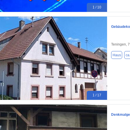
1 / 10
Gebäudekom
Teningen, 
Haus
ca
1 / 17
Denkmalges