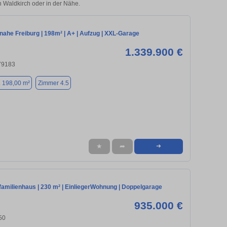
in Waldkirch oder in der Nähe.
ahe Freiburg | 198m² | A+ | Aufzug | XXL-Garage
1.339.900 €
 79183
. 198,00 m²
Zimmer 4.5
★
➦
➜
familienhaus | 230 m² | EinliegerWohnung | Doppelgarage
935.000 €
50