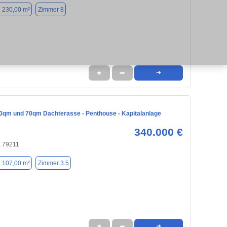
. 230,00 m²
Zimmer 8
★
➦
➜
qm und 70qm Dachterasse - Penthouse - Kapitalanlage
340.000 €
, 79211
. 107,00 m²
Zimmer 3.5
★
➦
➜