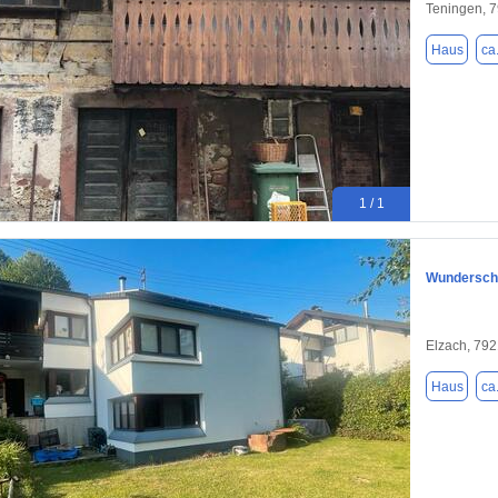
Teningen, 
Haus
ca
1 / 1
Wunderschö
Elzach, 79
Haus
ca