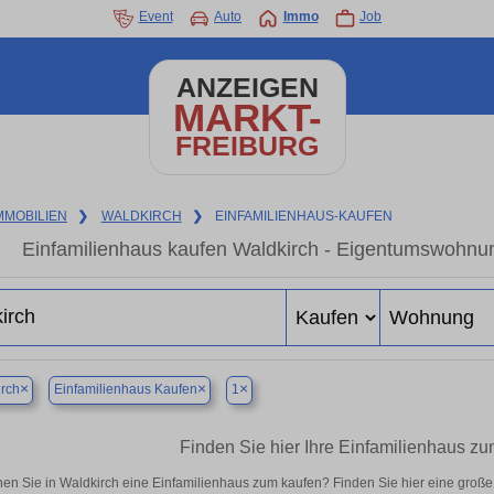
Event
Auto
Immo
Job
ANZEIGEN
MARKT-
FREIBURG
MMOBILIEN
❯
WALDKIRCH
❯
EINFAMILIENHAUS-KAUFEN
Einfamilienhaus kaufen Waldkirch - Eigentumswohnun
×
×
×
rch
Einfamilienhaus Kaufen
1
Finden Sie hier Ihre Einfamilienhaus zu
en Sie in Waldkirch eine Einfamilienhaus zum kaufen? Finden Sie hier eine groß