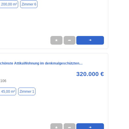
. 200,00 m²
Zimmer 6
★
➦
➜
schönste AttikaWohnung im denkmalgeschützten…
320.000 €
9106
. 45,00 m²
Zimmer 1
★
➦
➜