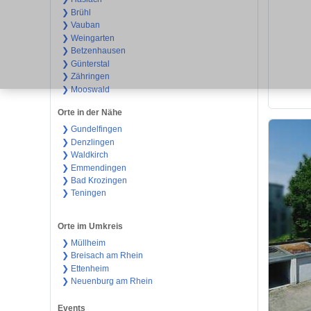
❯ Brühl
❯ Vauban
❯ Weingarten
❯ Betzenhausen
❯ Günterstal
❯ Zähringen
❯ Mooswald
Orte in der Nähe
❯ Gundelfingen
❯ Denzlingen
❯ Waldkirch
❯ Emmendingen
❯ Bad Krozingen
❯ Teningen
Orte im Umkreis
❯ Müllheim
❯ Breisach am Rhein
❯ Ettenheim
❯ Neuenburg am Rhein
Events