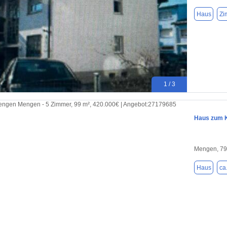
Haus
Zi
1 / 3
Haus zum K
Mengen, 7
Haus
ca