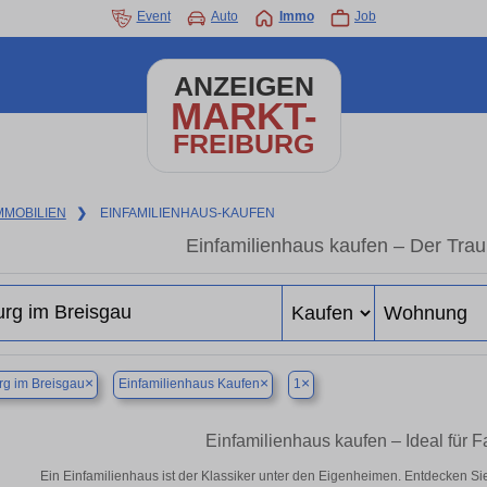
Event
Auto
Immo
Job
ANZEIGEN
MARKT-
FREIBURG
MMOBILIEN
❯
EINFAMILIENHAUS-KAUFEN
Einfamilienhaus kaufen – Der Tr
×
×
×
rg im Breisgau
Einfamilienhaus Kaufen
1
Einfamilienhaus kaufen – Ideal für 
Ein Einfamilienhaus ist der Klassiker unter den Eigenheimen. Entdecken Si