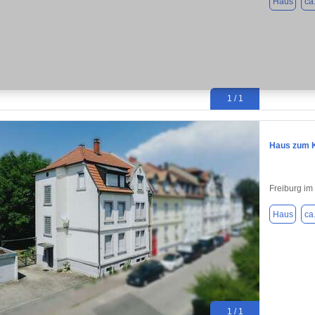
Haus
ca
1 / 1
Haus zum K
Freiburg im
Haus
ca
1 / 1