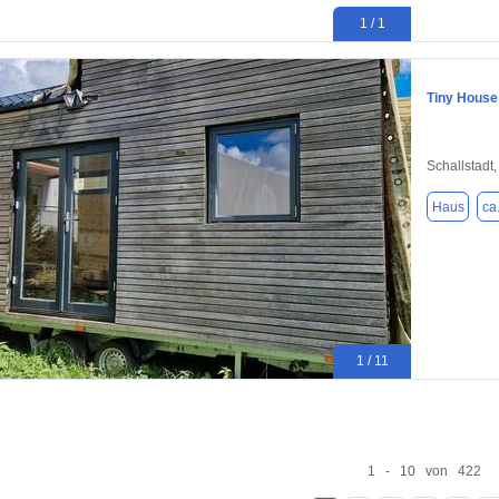
1 / 1
Tiny House
Schallstadt
Haus
ca
1 / 11
1 - 10 von 422