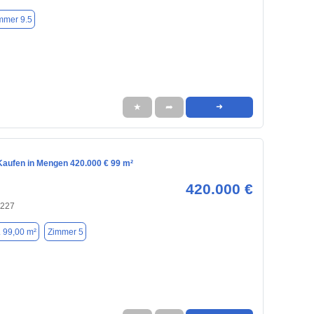
mmer 9.5
★
➦
➜
aufen in Mengen 420.000 € 99 m²
420.000 €
9227
. 99,00 m²
Zimmer 5