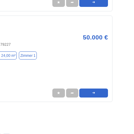
★
➦
➜
50.000 €
, 79227
. 24,00 m²
Zimmer 1
★
➦
➜