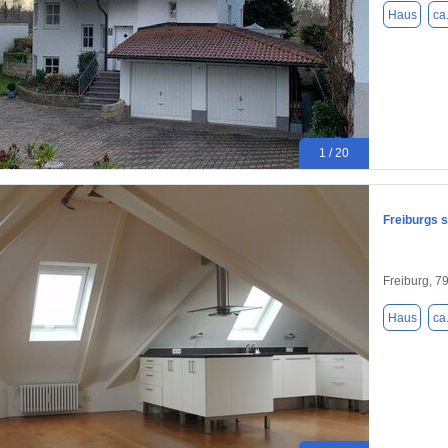
Haus
ca
1 / 20
Freiburgs 
Freiburg, 7
Haus
ca