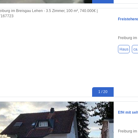
Freistehen
Freiburg im
Haus
ca
1 / 20
EfH mit seh
Freiburg im