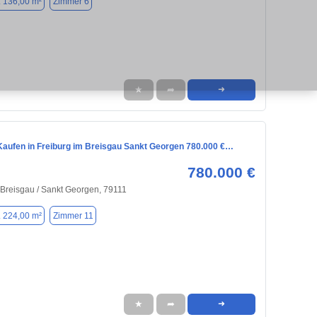
. 136,00 m²
Zimmer 6
★
➦
➜
aufen in Freiburg im Breisgau Sankt Georgen 780.000 €…
780.000 €
 Breisgau / Sankt Georgen, 79111
. 224,00 m²
Zimmer 11
★
➦
➜