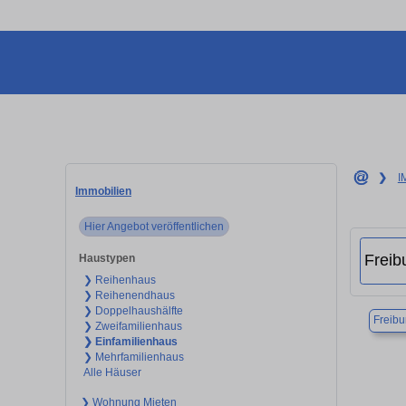
❯
I
Immobilien
Hier Angebot veröffentlichen
Haustypen
❯ Reihenhaus
❯ Reihenendhaus
❯ Doppelhaushälfte
Freibu
❯ Zweifamilienhaus
❯ Einfamilienhaus
❯ Mehrfamilienhaus
Alle Häuser
❯ Wohnung Mieten