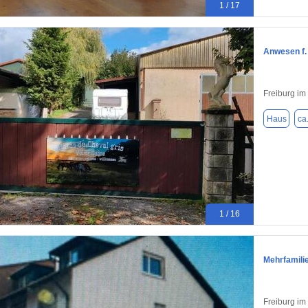
1 / 17
Anwesen f. 
Freiburg im
Haus
ca
1 / 16
Mehrfamilie
Freiburg im