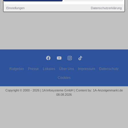
bald wieder vorbei!
Einstellungen
Datenschutzerklärung
Ratgeber
Presse
Lokales
Über Uns
Impressum
Datenschutz
Cookies
Copyright © 2000 - 2026 | 1A Infosysteme GmbH | Content by: 1A-Anzeigenmarkt.de
08.08.2026