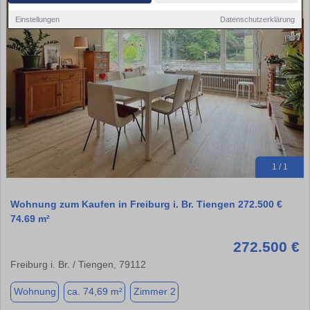
Einstellungen
Datenschutzerklärung
1 / 1
Wohnung zum Kaufen in Freiburg i. Br. Tiengen 272.500 €
74.69 m²
272.500 €
Freiburg i. Br. / Tiengen, 79112
Wohnung
ca. 74,69 m²
Zimmer 2