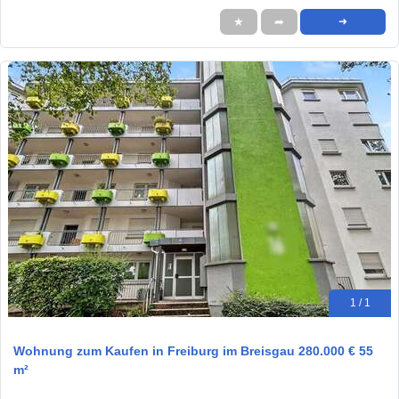
★
➦
➜
1 / 1
Wohnung zum Kaufen in Freiburg im Breisgau 280.000 € 55
m²