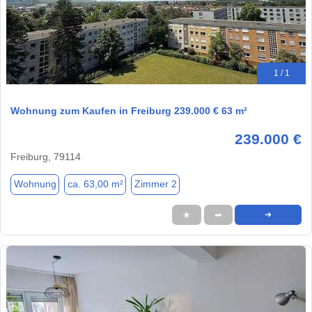
1 / 1
Wohnung zum Kaufen in Freiburg 239.000 € 63 m²
239.000 €
Freiburg, 79114
Wohnung
ca. 63,00 m²
Zimmer 2
★
➦
➜