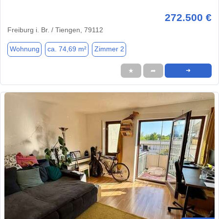
272.500 €
Freiburg i. Br. / Tiengen, 79112
Wohnung
ca. 74,69 m²
Zimmer 2
★
➦
➜