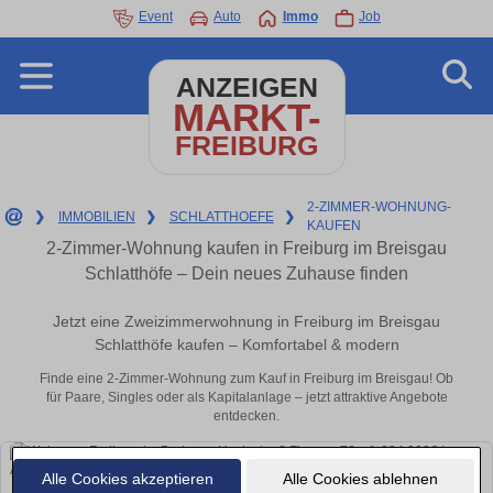
Event
Auto
Immo
Job
ANZEIGEN
MARKT-
FREIBURG
2-ZIMMER-WOHNUNG-
❯
IMMOBILIEN
❯
SCHLATTHOEFE
❯
KAUFEN
2-Zimmer-Wohnung kaufen in Freiburg im Breisgau
Schlatthöfe – Dein neues Zuhause finden
Jetzt eine Zweizimmerwohnung in Freiburg im Breisgau
Schlatthöfe kaufen – Komfortabel & modern
Finde eine 2-Zimmer-Wohnung zum Kauf in Freiburg im Breisgau! Ob
für Paare, Singles oder als Kapitalanlage – jetzt attraktive Angebote
entdecken.
Alle Cookies akzeptieren
Alle Cookies ablehnen