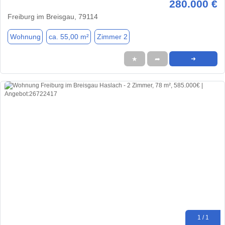
280.000 €
Freiburg im Breisgau, 79114
Wohnung
ca. 55,00 m²
Zimmer 2
★
➦
➜
1 / 1