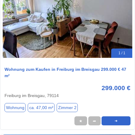
1 / 1
Wohnung zum Kaufen in Freiburg im Breisgau 299.000 € 47
m²
299.000 €
Freiburg im Breisgau, 79114
Wohnung
ca. 47,00 m²
Zimmer 2
★
➦
➜