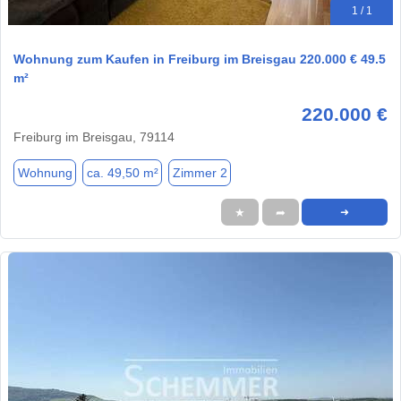
1 / 1
Wohnung zum Kaufen in Freiburg im Breisgau 220.000 € 49.5
m²
220.000 €
Freiburg im Breisgau, 79114
Wohnung
ca. 49,50 m²
Zimmer 2
★
➦
➜