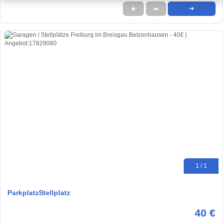
★
➦
➜
1 / 1
ParkplatzStellplatz
40 €