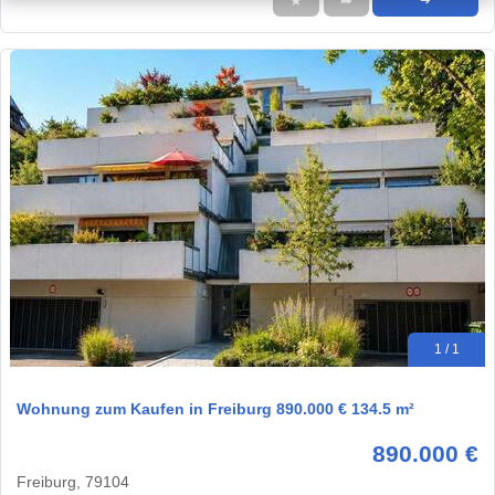
★
➦
➜
1 / 1
Wohnung zum Kaufen in Freiburg 890.000 € 134.5 m²
890.000 €
Freiburg, 79104