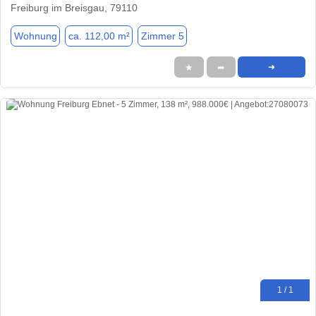
Freiburg im Breisgau, 79110
Wohnung
ca. 112,00 m²
Zimmer 5
★
➦
➜
1 / 1