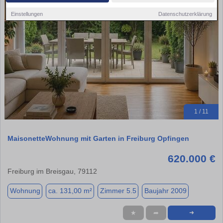
Einstellungen
Datenschutzerklärung
1 / 11
MaisonetteWohnung mit Garten in Freiburg Opfingen
620.000 €
Freiburg im Breisgau, 79112
Wohnung
ca. 131,00 m²
Zimmer 5.5
Baujahr 2009
★
➦
➜