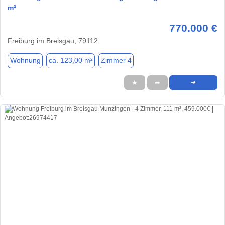
m²
770.000 €
Freiburg im Breisgau, 79112
Wohnung
ca. 123,00 m²
Zimmer 4
★
➦
➜