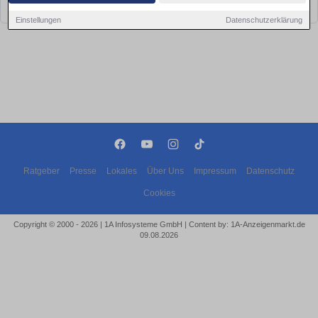
bald wieder vorbei!
Einstellungen
Datenschutzerklärung
Ratgeber
Presse
Lokales
Über Uns
Impressum
Datenschutz
Cookies
Copyright © 2000 - 2026 | 1A Infosysteme GmbH | Content by: 1A-Anzeigenmarkt.de
09.08.2026