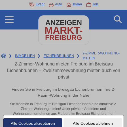
Event
Auto
Immo
Job
ANZEIGEN
MARKT-
FREIBURG
2-ZIMMER-WOHNUNG-
❯
IMMOBILIEN
❯
EICHENBRUNNEN
❯
MIETEN
2-Zimmer-Wohnung mieten Freiburg im Breisgau
Eichenbrunnen – Zweizimmerwohnung mieten auch von
privat
Finden Sie in Freiburg im Breisgau Eichenbrunnen Ihre 2-
Raum-Wohnung in der Nähe
Sie möchten in Freiburg im Breisgau Eichenbrunnen eine attraktive 2-
Zimmer-Wohnung mieten! Unter privaten Anbietern und
Wohnungsunternehmen aus Freiburg im Breisgau Eichenbrunnen
finden Sie Ihre Zweizimmerwohnung. Mit ein paar Klicks zu Ihrer 2-
Alle Cookies akzeptieren
Alle Cookies ablehnen
Raum-Wohnung in der Nähe.