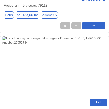
Freiburg im Breisgau, 79112
Haus
ca. 133,00 m²
Zimmer 5
★
➦
➜
1 / 1