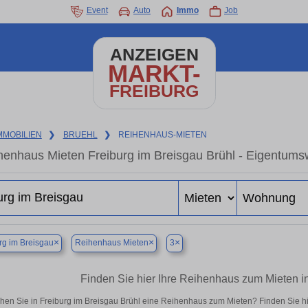
Event
Auto
Immo
Job
ANZEIGEN
MARKT-
FREIBURG
MMOBILIEN
❯
BRUEHL
❯
REIHENHAUS-MIETEN
henhaus Mieten Freiburg im Breisgau Brühl - Eigentums
×
×
×
rg im Breisgau
Reihenhaus Mieten
3
Finden Sie hier Ihre Reihenhaus zum Mieten in
hen Sie in Freiburg im Breisgau Brühl eine Reihenhaus zum Mieten? Finden Sie h