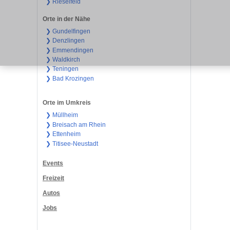
❯ Rieselfeld
Orte in der Nähe
❯ Gundelfingen
❯ Denzlingen
❯ Emmendingen
❯ Waldkirch
❯ Teningen
❯ Bad Krozingen
Orte im Umkreis
❯ Müllheim
❯ Breisach am Rhein
❯ Ettenheim
❯ Titisee-Neustadt
Events
Freizeit
Autos
Jobs