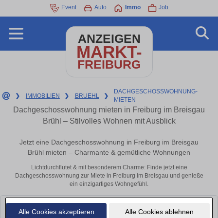
Event
Auto
Immo
Job
ANZEIGEN
MARKT-
FREIBURG
DACHGESCHOSSWOHNUNG-
❯
IMMOBILIEN
❯
BRUEHL
❯
MIETEN
Dachgeschosswohnung mieten in Freiburg im Breisgau
Brühl – Stilvolles Wohnen mit Ausblick
Jetzt eine Dachgeschosswohnung in Freiburg im Breisgau
Brühl mieten – Charmante & gemütliche Wohnungen
Lichtdurchflutet & mit besonderem Charme: Finde jetzt eine
Dachgeschosswohnung zur Miete in Freiburg im Breisgau und genieße
ein einzigartiges Wohngefühl.
Leider konnten wir derzeit keine passenden Objekte finden. Schauen Sie
Alle Cookies akzeptieren
Alle Cookies ablehnen
bald wieder vorbei!