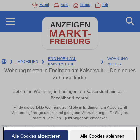
Event
Auto
Immo
Job
ANZEIGEN
MARKT-
FREIBURG
ENDINGEN-AM-
WOHNUNG-
❯
IMMOBILIEN
❯
❯
KAISERSTUHL
MIETEN
Wohnung mieten in Endingen am Kaiserstuhl – Dein neues
Zuhause finden
Jetzt eine Wohnung in Endingen am Kaiserstuhl mieten –
Bezahlbar & zentral
Finde die perfekte Wohnung zur Miete in Endingen am Kaiserstuhl!
Moderne, günstige und zentral gelegene Mietwohnungen für Singles,
Paare & Familien – jetzt Angebote entdecken.
Alle Cookies akzeptieren
Alle Cookies ablehnen