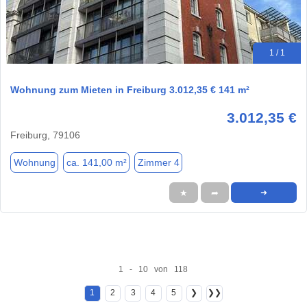
1 / 1
Wohnung zum Mieten in Freiburg 3.012,35 € 141 m²
3.012,35 €
Freiburg, 79106
Wohnung
ca. 141,00 m²
Zimmer 4
★
➦
➜
1 - 10 von 118
1
2
3
4
5
❯
❯❯