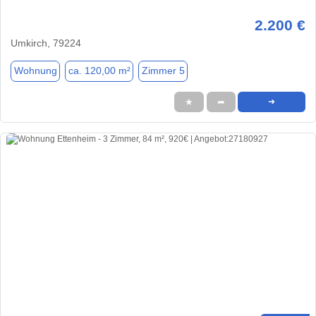
2.200 €
Umkirch, 79224
Wohnung
ca. 120,00 m²
Zimmer 5
★
➦
➜