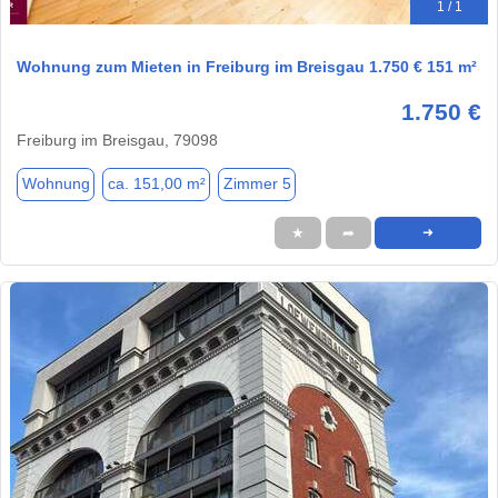
1 / 1
Wohnung zum Mieten in Freiburg im Breisgau 1.750 € 151 m²
1.750 €
Freiburg im Breisgau, 79098
Wohnung
ca. 151,00 m²
Zimmer 5
★
➦
➜