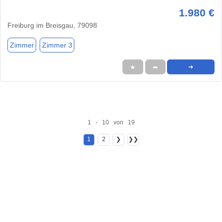
1.980 €
Freiburg im Breisgau, 79098
Zimmer
Zimmer 3
★
➦
➜
1 - 10 von 19
1
2
❯
❯❯