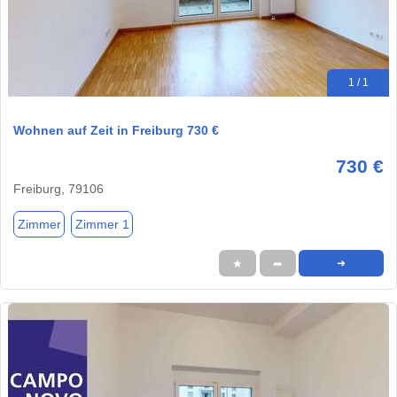
1 / 1
Wohnen auf Zeit in Freiburg 730 €
730 €
Freiburg, 79106
Zimmer
Zimmer 1
★
➦
➜