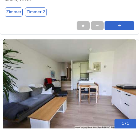
Zimmer
Zimmer 2
★
➦
➜
1 / 1