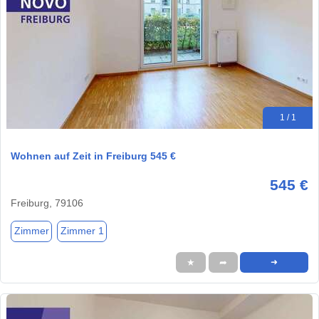
1 / 1
Wohnen auf Zeit in Freiburg 545 €
545 €
Freiburg, 79106
Zimmer
Zimmer 1
★
➦
➜