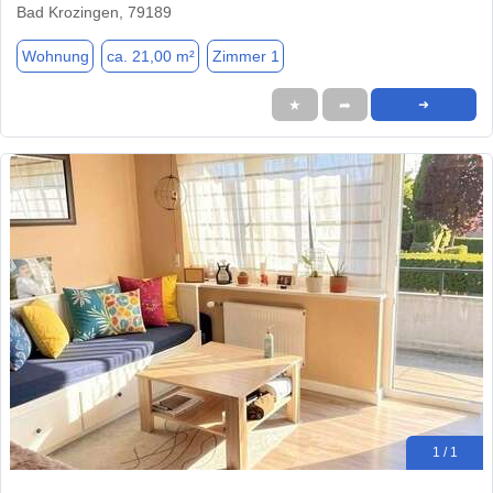
Bad Krozingen, 79189
Wohnung
ca. 21,00 m²
Zimmer 1
★
➦
➜
1 / 1