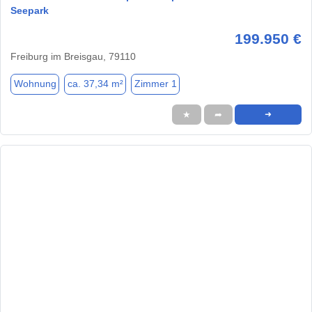
Seepark
199.950 €
Freiburg im Breisgau, 79110
Wohnung
ca. 37,34 m²
Zimmer 1
★
➦
➜