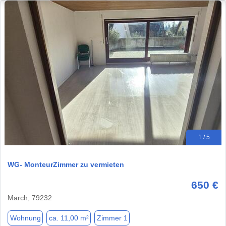
1 / 5
WG- MonteurZimmer zu vermieten
650 €
March, 79232
Wohnung
ca. 11,00 m²
Zimmer 1