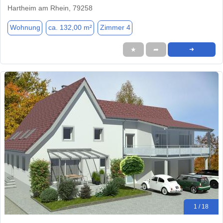
Hartheim am Rhein, 79258
Wohnung
ca. 132,00 m²
Zimmer 4
★
➦
➜
1 / 18