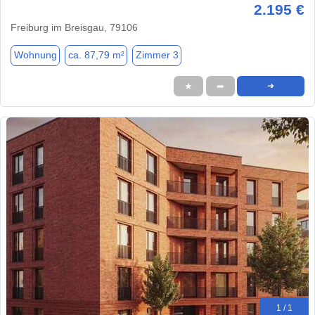
2.195 €
Freiburg im Breisgau, 79106
Wohnung
ca. 87,79 m²
Zimmer 3
★
➦
➜
1 / 1