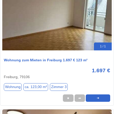
1 / 1
Wohnung zum Mieten in Freiburg 1.697 € 123 m²
1.697 €
Freiburg, 79106
Wohnung
ca. 123,00 m²
Zimmer 3
★
➦
➜