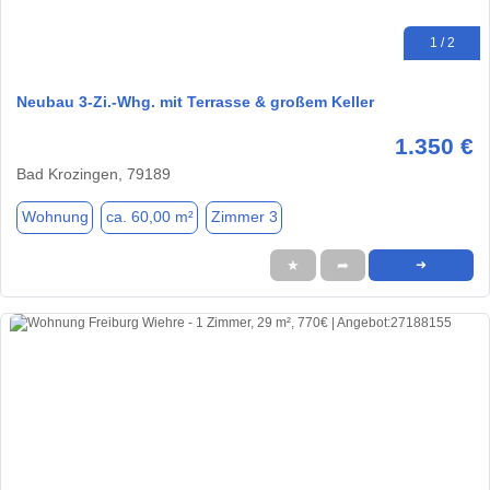
1 / 2
Neubau 3-Zi.-Whg. mit Terrasse & großem Keller
1.350 €
Bad Krozingen, 79189
Wohnung
ca. 60,00 m²
Zimmer 3
★
➦
➜