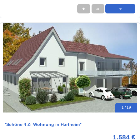
★
➦
➜
1 / 19
*Schöne 4 Zi-Wohnung in Hartheim*
1.584 €