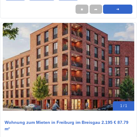
★
➦
➜
1 / 1
Wohnung zum Mieten in Freiburg im Breisgau 2.195 € 87.79
m²