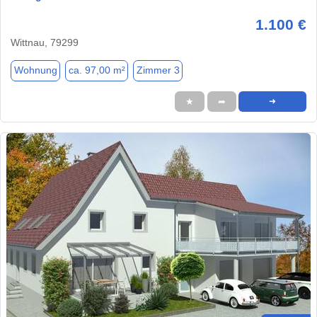
1.100 €
Wittnau, 79299
Wohnung
ca. 97,00 m²
Zimmer 3
★
➦
➜