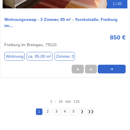
1 / 20
Wohnungsswap - 3 Zimmer, 85 m² - Yorckstraße, Freiburg
im…
850 €
Freiburg im Breisgau, 79110
Wohnung
ca. 85,00 m²
Zimmer 3
★
➦
➜
1 - 10 von 131
1
2
3
4
5
❯
❯❯