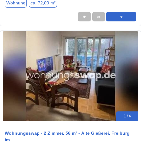
Wohnung
ca. 72,00 m²
★
➦
➜
1 / 4
Wohnungsswap - 2 Zimmer, 56 m² - Alte Gießerei, Freiburg
im…