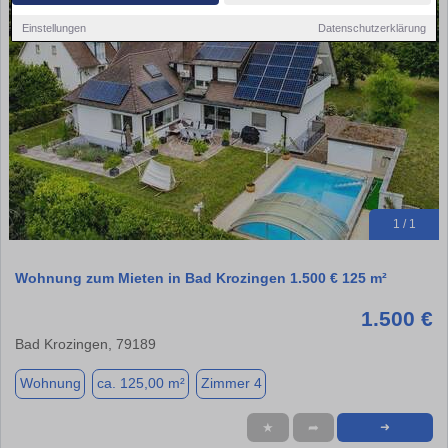
Einstellungen
Datenschutzerklärung
1 / 1
Wohnung zum Mieten in Bad Krozingen 1.500 € 125 m²
1.500 €
Bad Krozingen, 79189
Wohnung
ca. 125,00 m²
Zimmer 4
★
➦
➜