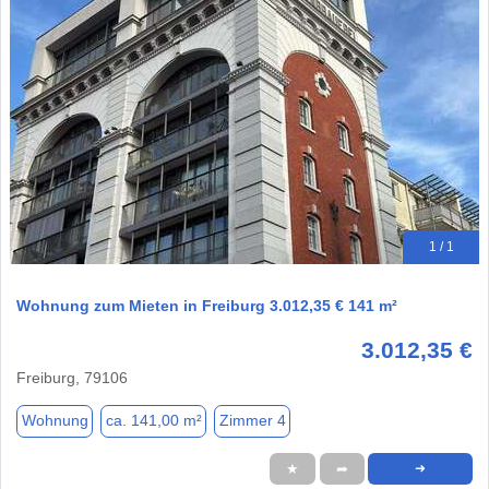
1 / 1
Wohnung zum Mieten in Freiburg 3.012,35 € 141 m²
3.012,35 €
Freiburg, 79106
Wohnung
ca. 141,00 m²
Zimmer 4
★
➦
➜