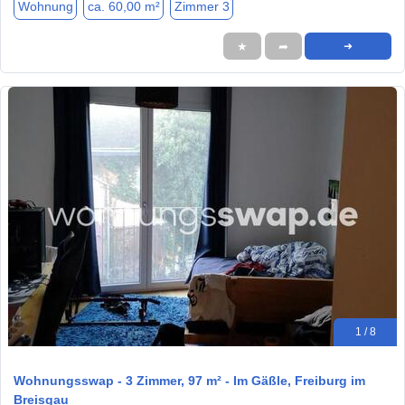
Wohnung
ca. 60,00 m²
Zimmer 3
★
➦
➜
1 / 8
Wohnungsswap - 3 Zimmer, 97 m² - Im Gäßle, Freiburg im
Breisgau