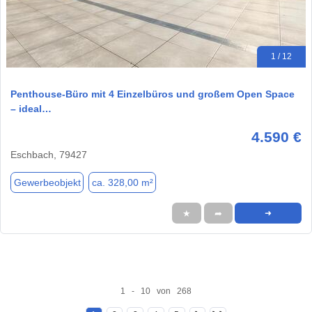
1 / 12
Penthouse-Büro mit 4 Einzelbüros und großem Open Space
– ideal…
4.590 €
Eschbach, 79427
Gewerbeobjekt
ca. 328,00 m²
★
➦
➜
1 - 10 von 268