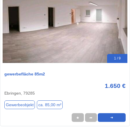
1 / 9
gewerbefläche 85m2
1.650 €
Ebringen, 79285
Gewerbeobjekt
ca. 85,00 m²
★
➦
➜