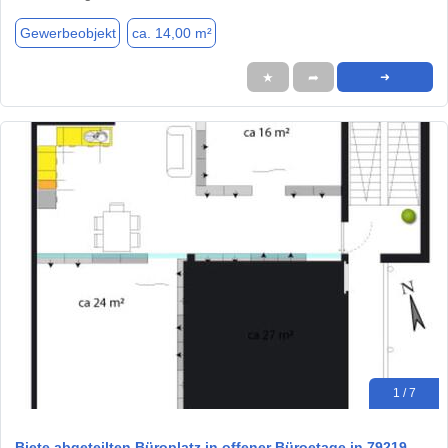
Gewerbeobjekt
ca. 14,00 m²
★
➦
➜
1 / 7
Biete abgeteilten Büroplatz in offener Büroetage in 79219