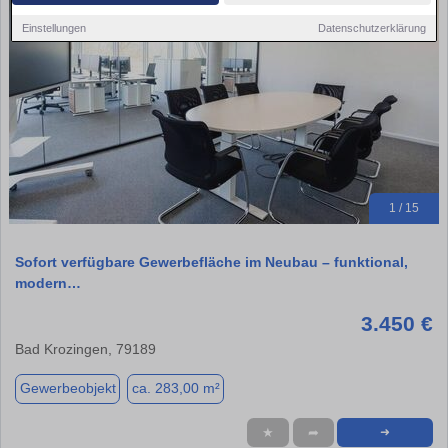
Einstellungen
Datenschutzerklärung
1 / 15
Sofort verfügbare Gewerbefläche im Neubau – funktional,
modern…
3.450 €
Bad Krozingen, 79189
Gewerbeobjekt
ca. 283,00 m²
★
➦
➜