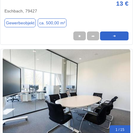
13 €
Eschbach, 79427
Gewerbeobjekt
ca. 500,00 m²
★
➦
➜
1 / 15