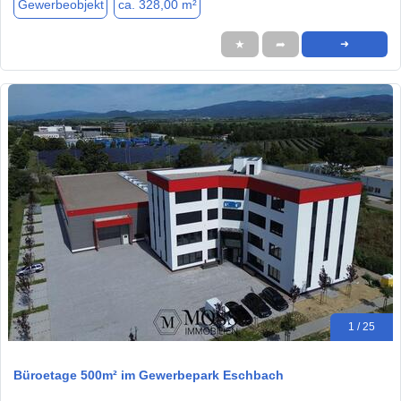
Gewerbeobjekt
ca. 328,00 m²
★
➦
➜
1 / 25
Büroetage 500m² im Gewerbepark Eschbach