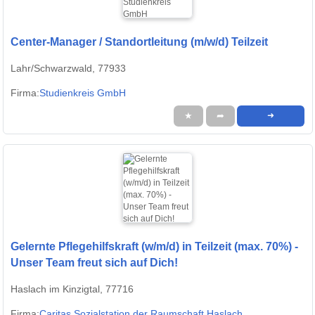
Center-Manager / Standortleitung (m/w/d) Teilzeit
Lahr/Schwarzwald, 77933
Firma:
Studienkreis GmbH
★
➦
➜
Gelernte Pflegehilfskraft (w/m/d) in Teilzeit (max. 70%) -
Unser Team freut sich auf Dich!
Haslach im Kinzigtal, 77716
Firma:
Caritas Sozialstation der Raumschaft Haslach